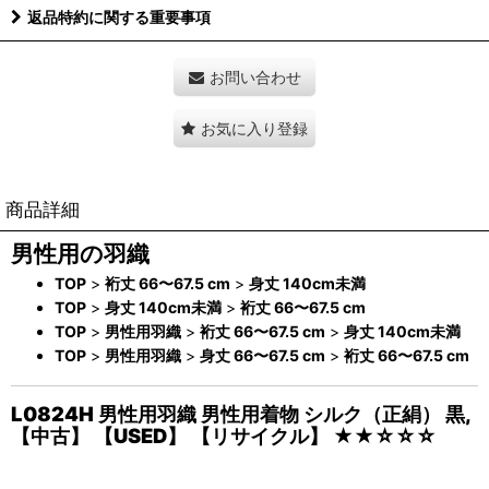
返品特約に関する重要事項
お問い合わせ
お気に入り登録
商品詳細
男性用の羽織
TOP
>
裄丈 66〜67.5 cm
>
身丈 140cm未満
TOP
>
身丈 140cm未満
>
裄丈 66〜67.5 cm
TOP
>
男性用羽織
>
裄丈 66〜67.5 cm
>
身丈 140cm未満
TOP
>
男性用羽織
>
身丈 66〜67.5 cm
>
裄丈 66〜67.5 cm
L0824H 男性用羽織 男性用着物 シルク（正絹） 黒,
【中古】 【USED】 【リサイクル】 ★★☆☆☆