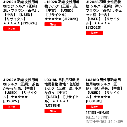
J1202H 羽織 女性用着
J1202K 羽織 女性用着
J1202S 羽織 女性用着
物 ひげ シルク（正絹）
物 シルク（正絹） 黒,
物 シルク（正絹） 深い
深い ブラウン（茶色）,
【中古】 【USED】
ブラウン（茶色）, チェ
【中古】 【USED】
【リサイクル】
ック柄 【中古】
【リサイクル】
★☆☆☆☆
[
J1202K
]
【USED】 【リサイク
★★☆☆☆
[
J1202H
]
ル】 ★★☆☆☆
[
J1202S
]
J1202V 羽織 女性用着
L0318N 男性用羽織 男
L0318O 男性用羽織 男
物 シルク（正絹） 茶色
性用着物 裏地：色紙絵
性用着物 シルク（正
がかった 黒, 【中古】
シルク（正絹） 黒, 小さ
絹） 淡い 茶色, 【中古】
【USED】 【リサイク
な点々 【中古】
【USED】 【リサイク
ル】 ★☆☆☆☆
【USED】 【リサイク
ル】 ★★★☆☆
[
J1202V
]
ル】 ★☆☆☆☆
[
L0318O
]
[
L0318N
]
17,108
円
(税別)
(
税込
:
18,819
円
)
希望小売価格
:
24,440
円