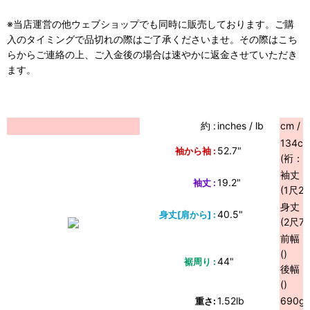
※当店運営の他ウェブショップでも同時に販売しております。ご購
入のタイミングで品切れの際はご了承くださいませ。その際はこち
らからご連絡の上、ご入金後の場合は速やかに返金させていただき
ます。
約 :
inches / lb
cm / g
134c
52.7"
袖から袖 :
(裄：6
袖丈：
19.2"
袖丈 :
(1尺2
身丈：
40.5"
身丈[肩から] :
(2尺7
前幅：
()
44"
裾周り :
後幅：
()
1.52lb
690g
重さ: