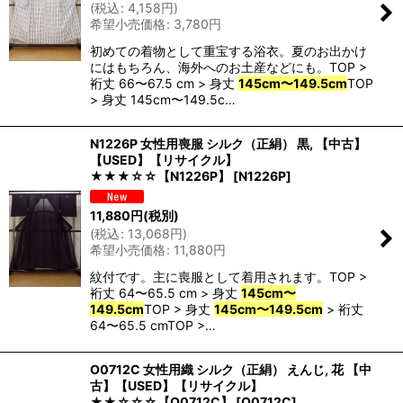
(
税込
:
4,158
円
)
希望小売価格
:
3,780
円
初めての着物として重宝する浴衣。夏のお出かけ
にはもちろん、海外へのお土産などにも。TOP >
裄丈 66〜67.5 cm > 身丈
145cm〜149.5cm
TOP
> 身丈 145cm〜149.5c…
N1226P 女性用喪服 シルク（正絹） 黒, 【中古】
【USED】【リサイクル】
★★★☆☆【N1226P】
[
N1226P
]
11,880
円
(税別)
(
税込
:
13,068
円
)
希望小売価格
:
11,880
円
紋付です。主に喪服として着用されます。TOP >
裄丈 64〜65.5 cm > 身丈
145cm〜
149.5cm
TOP > 身丈
145cm〜149.5cm
> 裄丈
64〜65.5 cmTOP >…
O0712C 女性用織 シルク（正絹） えんじ, 花 【中
古】【USED】【リサイクル】
★★☆☆☆【O0712C】
[
O0712C
]