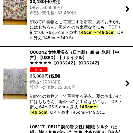
33,480
円
(税別)
(
税込
:
36,828
円
)
希望小売価格
:
33,480
円
初めての着物として重宝する浴衣。夏のお出かけ
にはもちろん、海外へのお土産などにも。TOP >
裄丈 66〜67.5 cm > 身丈
145cm〜149.5cm
TOP
> 身丈 145cm〜149.5c…
O0624Z 女性用浴衣（日本製） 綿 白, 氷割 【中
古】【USED】【リサイクル】
★☆☆☆☆【O0624Z】
[
O0624Z
]
25,380
円
(税別)
(
税込
:
27,918
円
)
希望小売価格
:
25,380
円
初めての着物として重宝する浴衣。夏のお出かけ
にはもちろん、海外へのお土産などにも。TOP >
裄丈 64〜65.5 cm > 身丈
145cm〜
149.5cm
TOP > 身丈 145cm〜149.5c…
L0511T L0511T 訪問着 女性用着物 シルク（正
絹） 淡い 灰色がかった 水色, 小さな点々 【中古】