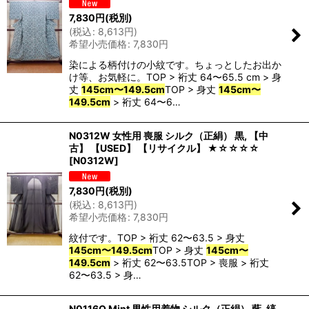
7,830
円
(税別)
(
税込
:
8,613
円
)
希望小売価格
:
7,830
円
染による柄付けの小紋です。ちょっとしたお出か
け等、お気軽に。TOP > 裄丈 64〜65.5 cm > 身
丈
145cm〜149.5cm
TOP > 身丈
145cm〜
149.5cm
> 裄丈 64〜6…
N0312W 女性用 喪服 シルク（正絹） 黒, 【中
古】 【USED】 【リサイクル】 ★☆☆☆☆
[
N0312W
]
7,830
円
(税別)
(
税込
:
8,613
円
)
希望小売価格
:
7,830
円
紋付です。TOP > 裄丈 62〜63.5 > 身丈
145cm〜149.5cm
TOP > 身丈
145cm〜
149.5cm
> 裄丈 62〜63.5TOP > 喪服 > 裄丈
62〜63.5 > 身…
N0116O Mint 男性用着物 シルク（正絹） 藍, 縞