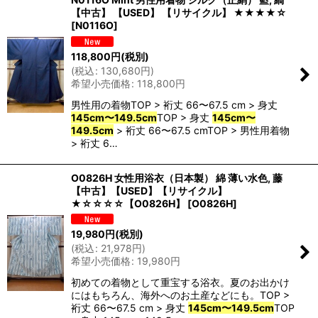
【中古】 【USED】 【リサイクル】 ★★★★☆
[
N0116O
]
118,800
円
(税別)
(
税込
:
130,680
円
)
希望小売価格
:
118,800
円
男性用の着物TOP > 裄丈 66〜67.5 cm > 身丈
145cm〜149.5cm
TOP > 身丈
145cm〜
149.5cm
> 裄丈 66〜67.5 cmTOP > 男性用着物
> 裄丈 6…
O0826H 女性用浴衣（日本製） 綿 薄い水色, 藤
【中古】【USED】【リサイクル】
★☆☆☆☆【O0826H】
[
O0826H
]
19,980
円
(税別)
(
税込
:
21,978
円
)
希望小売価格
:
19,980
円
初めての着物として重宝する浴衣。夏のお出かけ
にはもちろん、海外へのお土産などにも。TOP >
裄丈 66〜67.5 cm > 身丈
145cm〜149.5cm
TOP