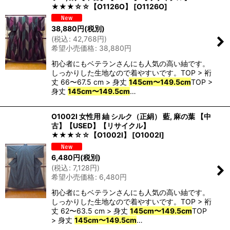
★★★☆☆【O1126O】
[
O1126O
]
38,880
円
(税別)
(
税込
:
42,768
円
)
希望小売価格
:
38,880
円
初心者にもベテランさんにも人気の高い紬です。
しっかりした生地なので着やすいです。TOP > 裄
丈 66〜67.5 cm > 身丈
145cm〜149.5cm
TOP >
身丈
145cm〜149.5cm
…
O1002I 女性用 紬 シルク（正絹） 藍, 麻の葉 【中
古】【USED】【リサイクル】
★★★☆☆【O1002I】
[
O1002I
]
6,480
円
(税別)
(
税込
:
7,128
円
)
希望小売価格
:
6,480
円
初心者にもベテランさんにも人気の高い紬です。
しっかりした生地なので着やすいです。TOP > 裄
丈 62〜63.5 cm > 身丈
145cm〜149.5cm
TOP
> 身丈
145cm〜149.5cm
…