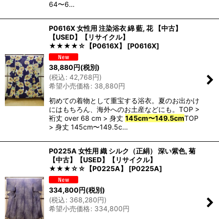
64〜6…
P0616X 女性用 注染浴衣 綿 藍, 花 【中古】
【USED】【リサイクル】
★★★★☆【P0616X】
[
P0616X
]
38,880
円
(税別)
(
税込
:
42,768
円
)
希望小売価格
:
38,880
円
初めての着物として重宝する浴衣。夏のお出かけ
にはもちろん、海外へのお土産などにも。TOP >
裄丈 over 68 cm > 身丈
145cm〜149.5cm
TOP
> 身丈 145cm〜149.5c…
P0225A 女性用 織 シルク（正絹） 深い紫色, 菊
【中古】【USED】【リサイクル】
★★★☆☆【P0225A】
[
P0225A
]
334,800
円
(税別)
(
税込
:
368,280
円
)
希望小売価格
:
334,800
円