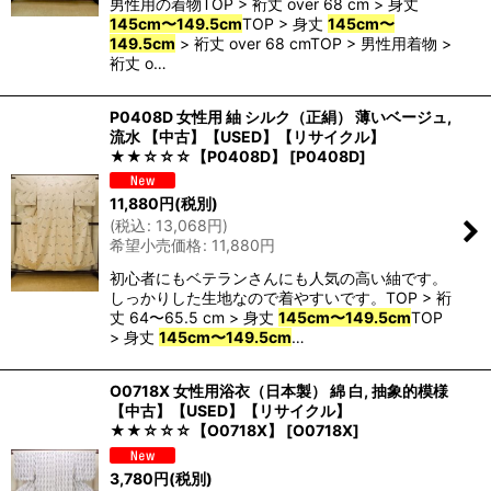
男性用の着物TOP > 裄丈 over 68 cm > 身丈
145cm〜149.5cm
TOP > 身丈
145cm〜
149.5cm
> 裄丈 over 68 cmTOP > 男性用着物 >
裄丈 o…
P0408D 女性用 紬 シルク（正絹） 薄いベージュ,
流水 【中古】【USED】【リサイクル】
★★☆☆☆【P0408D】
[
P0408D
]
11,880
円
(税別)
(
税込
:
13,068
円
)
希望小売価格
:
11,880
円
初心者にもベテランさんにも人気の高い紬です。
しっかりした生地なので着やすいです。TOP > 裄
丈 64〜65.5 cm > 身丈
145cm〜149.5cm
TOP
> 身丈
145cm〜149.5cm
…
O0718X 女性用浴衣（日本製） 綿 白, 抽象的模様
【中古】【USED】【リサイクル】
★★☆☆☆【O0718X】
[
O0718X
]
3,780
円
(税別)