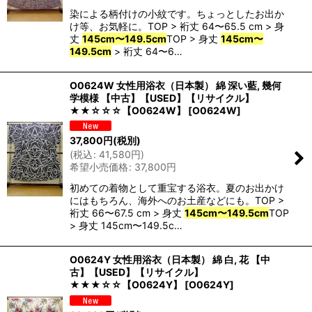
染による柄付けの小紋です。ちょっとしたお出か
け等、お気軽に。TOP > 裄丈 64〜65.5 cm > 身
丈
145cm〜149.5cm
TOP > 身丈
145cm〜
149.5cm
> 裄丈 64〜6…
O0624W 女性用浴衣（日本製） 綿 深い藍, 幾何
学模様 【中古】【USED】【リサイクル】
★★☆☆☆【O0624W】
[
O0624W
]
37,800
円
(税別)
(
税込
:
41,580
円
)
希望小売価格
:
37,800
円
初めての着物として重宝する浴衣。夏のお出かけ
にはもちろん、海外へのお土産などにも。TOP >
裄丈 66〜67.5 cm > 身丈
145cm〜149.5cm
TOP
> 身丈 145cm〜149.5c…
O0624Y 女性用浴衣（日本製） 綿 白, 花 【中
古】【USED】【リサイクル】
★★★☆☆【O0624Y】
[
O0624Y
]