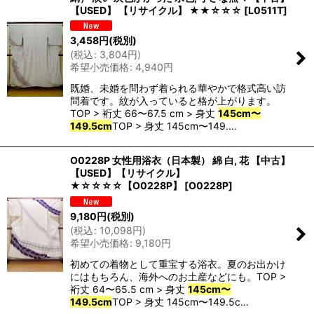
【USED】 【リサイクル】 ★★☆☆☆
[
L0511T
]
3,458
円
(税別)
(
税込
:
3,804
円
)
希望小売価格
:
4,940
円
既婚、未婚を問わず着られる華やかで格式高い訪
問着です。紋が入っていると格が上がります。
TOP > 裄丈 66〜67.5 cm > 身丈
145cm〜
149.5cm
TOP > 身丈 145cm〜149.…
O0228P 女性用浴衣（日本製） 綿 白, 花 【中古】
【USED】【リサイクル】
★☆☆☆☆【O0228P】
[
O0228P
]
9,180
円
(税別)
(
税込
:
10,098
円
)
希望小売価格
:
9,180
円
初めての着物として重宝する浴衣。夏のお出かけ
にはもちろん、海外へのお土産などにも。TOP >
裄丈 64〜65.5 cm > 身丈
145cm〜
149.5cm
TOP > 身丈 145cm〜149.5c…