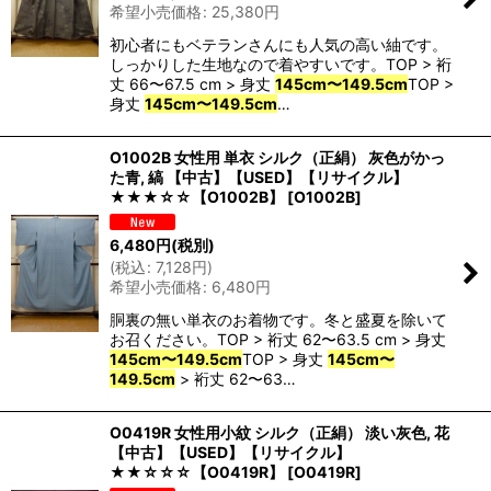
希望小売価格
:
25,380
円
初心者にもベテランさんにも人気の高い紬です。
しっかりした生地なので着やすいです。TOP > 裄
丈 66〜67.5 cm > 身丈
145cm〜149.5cm
TOP >
身丈
145cm〜149.5cm
…
O1002B 女性用 単衣 シルク（正絹） 灰色がかっ
た青, 縞 【中古】【USED】【リサイクル】
★★★☆☆【O1002B】
[
O1002B
]
6,480
円
(税別)
(
税込
:
7,128
円
)
希望小売価格
:
6,480
円
胴裏の無い単衣のお着物です。冬と盛夏を除いて
お召ください。TOP > 裄丈 62〜63.5 cm > 身丈
145cm〜149.5cm
TOP > 身丈
145cm〜
149.5cm
> 裄丈 62〜63…
O0419R 女性用小紋 シルク（正絹） 淡い灰色, 花
【中古】【USED】【リサイクル】
★★☆☆☆【O0419R】
[
O0419R
]