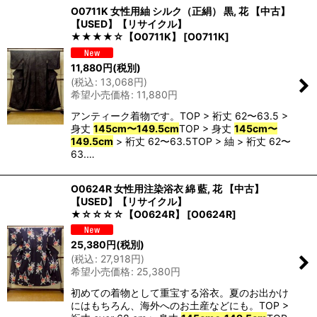
O0711K 女性用紬 シルク（正絹） 黒, 花 【中古】
【USED】【リサイクル】
★★★★☆【O0711K】
[
O0711K
]
11,880
円
(税別)
(
税込
:
13,068
円
)
希望小売価格
:
11,880
円
アンティーク着物です。TOP > 裄丈 62〜63.5 >
身丈
145cm〜149.5cm
TOP > 身丈
145cm〜
149.5cm
> 裄丈 62〜63.5TOP > 紬 > 裄丈 62〜
63.…
O0624R 女性用注染浴衣 綿 藍, 花 【中古】
【USED】【リサイクル】
★☆☆☆☆【O0624R】
[
O0624R
]
25,380
円
(税別)
(
税込
:
27,918
円
)
希望小売価格
:
25,380
円
初めての着物として重宝する浴衣。夏のお出かけ
にはもちろん、海外へのお土産などにも。TOP >