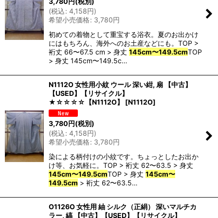
3,780
円
(税別)
(
税込
:
4,158
円
)
希望小売価格
:
3,780
円
初めての着物として重宝する浴衣。夏のお出かけ
にはもちろん、海外へのお土産などにも。TOP >
裄丈 66〜67.5 cm > 身丈
145cm〜149.5cm
TOP
> 身丈 145cm〜149.5c…
N1112O 女性用小紋 ウール 深い紺, 扇 【中古】
【USED】【リサイクル】
★☆☆☆☆【N1112O】
[
N1112O
]
3,780
円
(税別)
(
税込
:
4,158
円
)
希望小売価格
:
3,780
円
染による柄付けの小紋です。ちょっとしたお出か
け等、お気軽に。TOP > 裄丈 62〜63.5 > 身丈
145cm〜149.5cm
TOP > 身丈
145cm〜
149.5cm
> 裄丈 62〜63.5…
O1126O 女性用 紬 シルク（正絹） 深いマルチカ
ラー, 縞 【中古】【USED】【リサイクル】