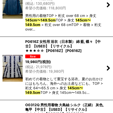
(
税込
:
130,680
円
)
希望小売価格
:
118,800
円
男性用の着物TOP > 裄丈 over 68 cm > 身丈
145cm〜149.5cm
TOP > 身丈
145cm〜
149.5cm
> 裄丈 over 68 cmTOP > 着物 > 裄丈
over…
P0616Z 女性用 浴衣（日本製） 綿 藍, 蝶々 【中
古】【USED】【リサイクル】
★★★☆☆【P0616Z】
[
P0616Z
]
19,980
円
(税別)
(
税込
:
21,978
円
)
希望小売価格
:
19,980
円
初めての着物として重宝する浴衣。夏のお出かけ
にはもちろん、海外へのお土産などにも。TOP >
裄丈 64〜65.5 cm > 身丈
145cm〜
149.5cm
TOP > 身丈 145cm〜149.5c…
O0312Q 男性用着物 大島紬 シルク（正絹） 灰色,
亀甲 【中古】【USED】【リサイクル】