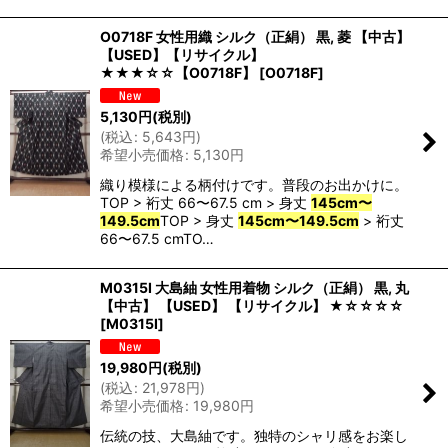
O0718F 女性用織 シルク（正絹） 黒, 菱 【中古】
【USED】【リサイクル】
★★★☆☆【O0718F】
[
O0718F
]
5,130
円
(税別)
(
税込
:
5,643
円
)
希望小売価格
:
5,130
円
織り模様による柄付けです。普段のお出かけに。
TOP > 裄丈 66〜67.5 cm > 身丈
145cm〜
149.5cm
TOP > 身丈
145cm〜149.5cm
> 裄丈
66〜67.5 cmTO…
M0315I 大島紬 女性用着物 シルク（正絹） 黒, 丸
【中古】 【USED】 【リサイクル】 ★☆☆☆☆
[
M0315I
]
19,980
円
(税別)
(
税込
:
21,978
円
)
希望小売価格
:
19,980
円
伝統の技、大島紬です。独特のシャリ感をお楽し