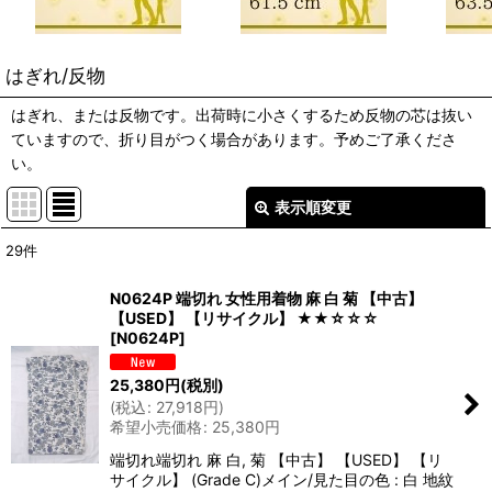
はぎれ/反物
はぎれ、または反物です。出荷時に小さくするため反物の芯は抜い
ていますので、折り目がつく場合があります。予めご了承くださ
い。
表示順変更
閉じる
29
件
表示数
:
N0624P 端切れ 女性用着物 麻 白 菊 【中古】
【USED】 【リサイクル】 ★★☆☆☆
在庫あり
[
N0624P
]
並び順
:
25,380
円
(税別)
(
税込
:
27,918
円
)
希望小売価格
:
25,380
円
絞り込む
端切れ端切れ 麻 白, 菊 【中古】 【USED】 【リ
サイクル】 (Grade C)メイン/見た目の色 : 白 地紋