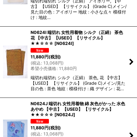
端切れ端切れ シルク（正絹） アイボリー, 【中
古】 【USED】 【リサイクル】 (Grade C)メイン/
見た目の色 : アイボリー 地紋 : 小さな点々 模様付
け : 地紋…
N0624I 端切れ 女性用着物 シルク（正絹） 茶色
花 【中古】 【USED】 【リサイクル】
★★☆☆☆
[
N0624I
]
11,880
円
(税別)
(
税込
:
13,068
円
)
希望小売価格
:
11,880
円
端切れ端切れ シルク（正絹） 茶色, 花 【中古】
【USED】 【リサイクル】 (Grade C)メイン/見た
目の色 : 茶色 地紋 : 模様付け : 織 デザイン : 花…
N0624J 端切れ 女性用着物 綿 灰色がかった 水色
あやめ 【中古】 【USED】 【リサイクル】
★★☆☆☆
[
N0624J
]
11,880
円
(税別)
(
税込
:
13,068
円
)