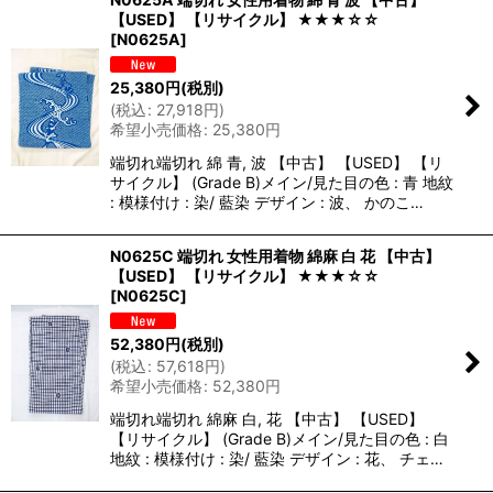
【USED】 【リサイクル】 ★★★☆☆
[
N0625A
]
25,380
円
(税別)
(
税込
:
27,918
円
)
希望小売価格
:
25,380
円
端切れ端切れ 綿 青, 波 【中古】 【USED】 【リ
サイクル】 (Grade B)メイン/見た目の色 : 青 地紋
: 模様付け : 染/ 藍染 デザイン : 波、 かのこ…
N0625C 端切れ 女性用着物 綿麻 白 花 【中古】
【USED】 【リサイクル】 ★★★☆☆
[
N0625C
]
52,380
円
(税別)
(
税込
:
57,618
円
)
希望小売価格
:
52,380
円
端切れ端切れ 綿麻 白, 花 【中古】 【USED】
【リサイクル】 (Grade B)メイン/見た目の色 : 白
地紋 : 模様付け : 染/ 藍染 デザイン : 花、 チェ…