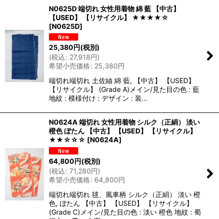
N0625D 端切れ 女性用着物 綿 藍 【中古】
【USED】 【リサイクル】 ★★★★☆
[
N0625D
]
25,380
円
(税別)
(
税込
:
27,918
円
)
希望小売価格
:
25,380
円
端切れ端切れ 土佐紬 綿 藍, 【中古】 【USED】
【リサイクル】 (Grade A)メイン/見た目の色 : 藍
地紋 : 模様付け : デザイン : 装…
N0624A 端切れ 女性用着物 シルク（正絹） 淡い
橙色 ぼたん 【中古】 【USED】 【リサイクル】
★★☆☆☆
[
N0624A
]
64,800
円
(税別)
(
税込
:
71,280
円
)
希望小売価格
:
64,800
円
端切れ端切れ 毬、風車柄 シルク（正絹） 淡い 橙
色, ぼたん 【中古】 【USED】 【リサイクル】
(Grade C)メイン/見た目の色 : 淡い 橙色 地紋 : 蜀