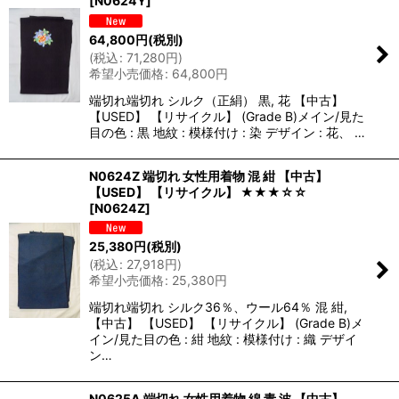
[
N0624Y
]
64,800
円
(税別)
(
税込
:
71,280
円
)
希望小売価格
:
64,800
円
端切れ端切れ シルク（正絹） 黒, 花 【中古】
【USED】 【リサイクル】 (Grade B)メイン/見た
目の色 : 黒 地紋 : 模様付け : 染 デザイン : 花、 …
N0624Z 端切れ 女性用着物 混 紺 【中古】
【USED】 【リサイクル】 ★★★☆☆
[
N0624Z
]
25,380
円
(税別)
(
税込
:
27,918
円
)
希望小売価格
:
25,380
円
端切れ端切れ シルク36％、ウール64％ 混 紺,
【中古】 【USED】 【リサイクル】 (Grade B)メ
イン/見た目の色 : 紺 地紋 : 模様付け : 織 デザイ
ン…
N0625A 端切れ 女性用着物 綿 青 波 【中古】