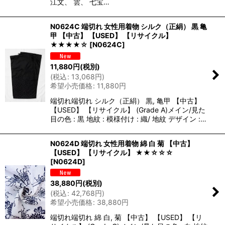
江文、 雲、 七宝…
N0624C 端切れ 女性用着物 シルク（正絹） 黒 亀
甲 【中古】 【USED】 【リサイクル】
★★★★☆
[
N0624C
]
11,880
円
(税別)
(
税込
:
13,068
円
)
希望小売価格
:
11,880
円
端切れ端切れ シルク（正絹） 黒, 亀甲 【中古】
【USED】 【リサイクル】 (Grade A)メイン/見た
目の色 : 黒 地紋 : 模様付け : 織/ 地紋 デザイン :…
N0624D 端切れ 女性用着物 綿 白 菊 【中古】
【USED】 【リサイクル】 ★★☆☆☆
[
N0624D
]
38,880
円
(税別)
(
税込
:
42,768
円
)
希望小売価格
:
38,880
円
端切れ端切れ 綿 白, 菊 【中古】 【USED】 【リ