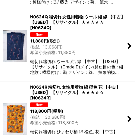
: 模様付け : 染/ 藍染 デザイン : 菊、 流水 …
N0624Q 端切れ 女性用着物 ウール 紺 線 【中古】
【USED】 【リサイクル】 ★☆☆☆☆
[
N0624Q
]
11,880
円
(税別)
(
税込
:
13,068
円
)
希望小売価格
:
11,880
円
端切れ端切れ ウール 紺, 線 【中古】 【USED】
【リサイクル】 (Grade D)メイン/見た目の色 : 紺
地紋 : 模様付け : 織 デザイン : 線、 抽象的模…
N0624R 端切れ 女性用着物 綿 橙色 花 【中古】
【USED】 【リサイクル】 ★★★☆☆
[
N0624R
]
118,800
円
(税別)
(
税込
:
130,680
円
)
希望小売価格
:
118,800
円
端切れ端切れ ひまわり柄 綿 橙色, 花 【中古】