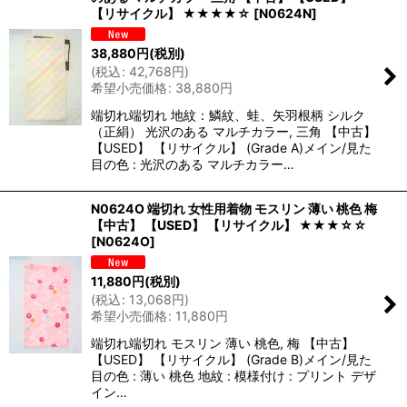
【リサイクル】 ★★★★☆
[
N0624N
]
38,880
円
(税別)
(
税込
:
42,768
円
)
希望小売価格
:
38,880
円
端切れ端切れ 地紋：鱗紋、蛙、矢羽根柄 シルク
（正絹） 光沢のある マルチカラー, 三角 【中古】
【USED】 【リサイクル】 (Grade A)メイン/見た
目の色 : 光沢のある マルチカラー…
N0624O 端切れ 女性用着物 モスリン 薄い 桃色 梅
【中古】 【USED】 【リサイクル】 ★★★☆☆
[
N0624O
]
11,880
円
(税別)
(
税込
:
13,068
円
)
希望小売価格
:
11,880
円
端切れ端切れ モスリン 薄い 桃色, 梅 【中古】
【USED】 【リサイクル】 (Grade B)メイン/見た
目の色 : 薄い 桃色 地紋 : 模様付け : プリント デザ
イン…