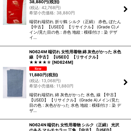
38,880
円
(税別)
(
税込
:
42,768
円
)
希望小売価格
:
38,880
円
端切れ端切れ 折り鶴 シルク（正絹） 赤色, ぼたん
【中古】 【USED】 【リサイクル】 (Grade C)メ
イン/見た目の色 : 赤色 地紋 : 模様付け : 染 デザ
イ…
N0624M 端切れ 女性用着物 綿 灰色がかった 水色
線 【中古】 【USED】 【リサイクル】
★★★★☆
[
N0624M
]
11,880
円
(税別)
(
税込
:
13,068
円
)
希望小売価格
:
11,880
円
端切れ端切れ 綿 灰色がかった 水色, 線 【中古】
【USED】 【リサイクル】 (Grade A)メイン/見た
目の色 : 灰色がかった 水色 地紋 : 模様付け : 染 デ
ザ…
N0624N 端切れ 女性用着物 シルク（正絹） 光沢
のある マルチカラー 三角 【中古】 【USED】