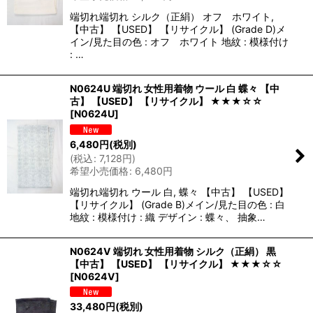
端切れ端切れ シルク（正絹） オフ ホワイト,
【中古】 【USED】 【リサイクル】 (Grade D)メ
イン/見た目の色 : オフ ホワイト 地紋 : 模様付け
: …
N0624U 端切れ 女性用着物 ウール 白 蝶々 【中
古】 【USED】 【リサイクル】 ★★★☆☆
[
N0624U
]
6,480
円
(税別)
(
税込
:
7,128
円
)
希望小売価格
:
6,480
円
端切れ端切れ ウール 白, 蝶々 【中古】 【USED】
【リサイクル】 (Grade B)メイン/見た目の色 : 白
地紋 : 模様付け : 織 デザイン : 蝶々、 抽象…
N0624V 端切れ 女性用着物 シルク（正絹） 黒
【中古】 【USED】 【リサイクル】 ★★★☆☆
[
N0624V
]
33,480
円
(税別)