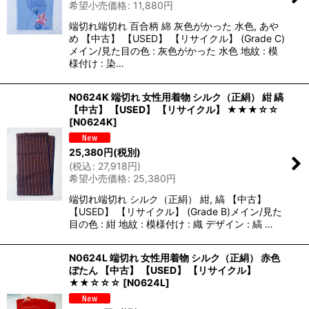
希望小売価格
:
11,880
円
端切れ端切れ 百合柄 綿 灰色がかった 水色, あや
め 【中古】 【USED】 【リサイクル】 (Grade C)
メイン/見た目の色 : 灰色がかった 水色 地紋 : 模
様付け : 染…
N0624K 端切れ 女性用着物 シルク（正絹） 紺 縞
【中古】 【USED】 【リサイクル】 ★★★☆☆
[
N0624K
]
25,380
円
(税別)
(
税込
:
27,918
円
)
希望小売価格
:
25,380
円
端切れ端切れ シルク（正絹） 紺, 縞 【中古】
【USED】 【リサイクル】 (Grade B)メイン/見た
目の色 : 紺 地紋 : 模様付け : 織 デザイン : 縞 …
N0624L 端切れ 女性用着物 シルク（正絹） 赤色
ぼたん 【中古】 【USED】 【リサイクル】
★★☆☆☆
[
N0624L
]