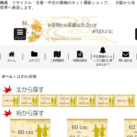
楓庵 リサイクル・古着・中古の着物のネット通販ショップ。 大阪から全
世界へ発送します。
メニュー
中古着物のショ
ホーム
カテゴリ
ご利用案内
特商法表示
ップに遊びに来
問い合わせ
ませんか？
ホーム
>
はぎれ/反物