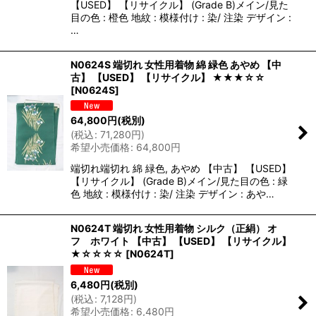
【USED】 【リサイクル】 (Grade B)メイン/見た
目の色 : 橙色 地紋 : 模様付け : 染/ 注染 デザイン :
…
N0624S 端切れ 女性用着物 綿 緑色 あやめ 【中
古】 【USED】 【リサイクル】 ★★★☆☆
[
N0624S
]
64,800
円
(税別)
(
税込
:
71,280
円
)
希望小売価格
:
64,800
円
端切れ端切れ 綿 緑色, あやめ 【中古】 【USED】
【リサイクル】 (Grade B)メイン/見た目の色 : 緑
色 地紋 : 模様付け : 染/ 注染 デザイン : あや…
N0624T 端切れ 女性用着物 シルク（正絹） オ
フ ホワイト 【中古】 【USED】 【リサイクル】
★☆☆☆☆
[
N0624T
]
6,480
円
(税別)
(
税込
:
7,128
円
)
希望小売価格
:
6,480
円