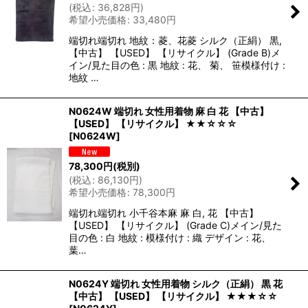
(
税込
:
36,828
円
)
希望小売価格
:
33,480
円
端切れ端切れ 地紋：菱、花菱 シルク（正絹） 黒,
【中古】 【USED】 【リサイクル】 (Grade B)メ
イン/見た目の色 : 黒 地紋 : 花、 菊、 笹模様付け :
地紋 …
N0624W 端切れ 女性用着物 麻 白 花 【中古】
【USED】 【リサイクル】 ★★☆☆☆
[
N0624W
]
78,300
円
(税別)
(
税込
:
86,130
円
)
希望小売価格
:
78,300
円
端切れ端切れ 小千谷本麻 麻 白, 花 【中古】
【USED】 【リサイクル】 (Grade C)メイン/見た
目の色 : 白 地紋 : 模様付け : 織 デザイン : 花、
葉…
N0624Y 端切れ 女性用着物 シルク（正絹） 黒 花
【中古】 【USED】 【リサイクル】 ★★★☆☆