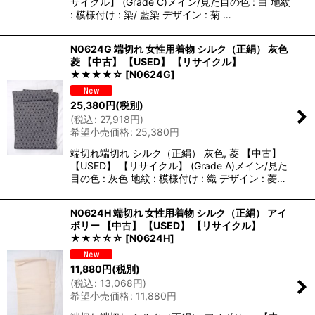
サイクル】 (Grade C)メイン/見た目の色 : 白 地紋
: 模様付け : 染/ 藍染 デザイン : 菊 …
N0624G 端切れ 女性用着物 シルク（正絹） 灰色
菱 【中古】 【USED】 【リサイクル】
★★★★☆
[
N0624G
]
25,380
円
(税別)
(
税込
:
27,918
円
)
希望小売価格
:
25,380
円
端切れ端切れ シルク（正絹） 灰色, 菱 【中古】
【USED】 【リサイクル】 (Grade A)メイン/見た
目の色 : 灰色 地紋 : 模様付け : 織 デザイン : 菱…
N0624H 端切れ 女性用着物 シルク（正絹） アイ
ボリー 【中古】 【USED】 【リサイクル】
★★☆☆☆
[
N0624H
]
11,880
円
(税別)
(
税込
:
13,068
円
)
希望小売価格
:
11,880
円