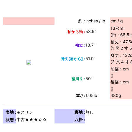
約 :
inches / lb
cm / g
137cm
53.9"
袖から袖 :
(裄：68.5cm
袖丈：47.5
18.7"
袖丈 :
(1 尺 2 寸 
身丈：132
51.9"
身丈[肩から] :
(3 尺 4 寸 
前幅：cm
()
50"
裾周り :
後幅：cm
()
1.05lb
480g
重さ:
表地 :
モスリン
裏地 :
無し
状態 :
中古★★★☆☆
八掛 :