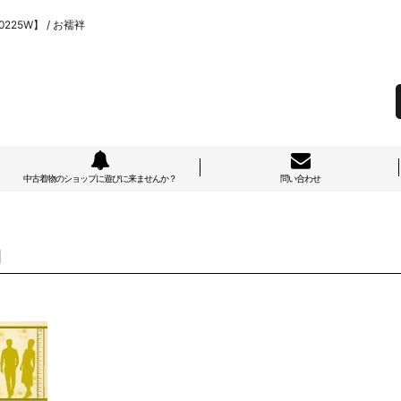
225W】 / お襦袢
中古着物のショップに遊びに来ませんか？
問い合わせ
]