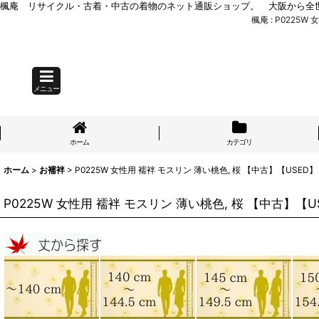
楓庵 リサイクル・古着・中古の着物のネット通販ショップ。 大阪から全
楓庵 : P0225
メニュー
ホーム
カテゴリ
ホーム
>
お襦袢
>
P0225W 女性用 襦袢 モスリン 薄い桃色, 桜 【中古】【USE
P0225W 女性用 襦袢 モスリン 薄い桃色, 桜 【中古】