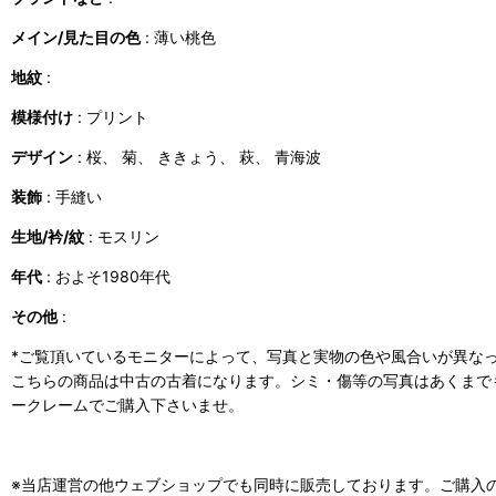
メイン/見た目の色
: 薄い桃色
地紋
:
模様付け
: プリント
デザイン
: 桜、 菊、 ききょう、 萩、 青海波
装飾
: 手縫い
生地/衿/紋
: モスリン
年代
: およそ1980年代
その他
:
*ご覧頂いているモニターによって、写真と実物の色や風合いが異な
こちらの商品は中古の古着になります。シミ・傷等の写真はあくまで
ークレームでご購入下さいませ。
※当店運営の他ウェブショップでも同時に販売しております。ご購入