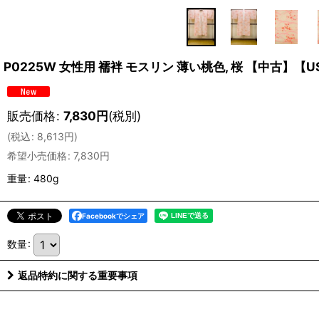
P0225W 女性用 襦袢 モスリン 薄い桃色, 桜 【中古】
販売価格
:
7,830
円
(税別)
(
税込
:
8,613
円
)
希望小売価格
:
7,830
円
重量
:
480g
Facebookでシェア
数量
:
返品特約に関する重要事項