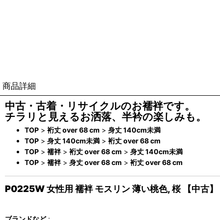
商品詳細
中古・古着・リサイクルのお襦袢です。
チラリと見えるお洒落、半衿の楽しみも。
TOP
>
裄丈 over 68 cm
>
身丈 140cm未満
TOP
>
身丈 140cm未満
>
裄丈 over 68 cm
TOP
>
襦袢
>
裄丈 over 68 cm
>
身丈 140cm未満
TOP
>
襦袢
>
身丈 over 68 cm
>
裄丈 over 68 cm
P0225W 女性用 襦袢 モスリン 薄い桃色, 桜 【中
ブランドなど
: