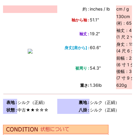
約 :
inches / lb
cm / g
130cm
51.1"
袖から袖 :
(裄：65cm
袖丈：49
19.2"
袖丈 :
(1 尺 2 寸
身丈：15
60.6"
身丈[肩から] :
(4 尺 6 分
前幅：23
(6 寸 1 分
54.3"
裾周り :
後幅：30
(7 寸 9 分
1.36lb
620g
重さ:
表地 :
シルク（正絹）
裏地 :
シルク（正絹）
状態 :
中古★★☆☆☆
八掛 :
シルク（正絹）