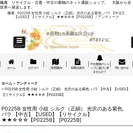
楓庵 リサイクル・古着・中古の着物のネット通販ショップ。 大阪から全
世界へ発送します。
楓庵 : P0225B 女性用 小紋 シルク（正絹） 光沢のある紫色, バラ 【中古】
【USED】【リサイクル】 ★★☆☆☆【P0225B】 / アンティーク
メニュー
中古着物のショ
ホーム
カテゴリ
ご利用案内
特商法表示
ップに遊びに来
問い合わせ
ませんか？
ホーム
>
アンティーク
>
P0225B 女性用 小紋 シルク（正絹） 光沢のある紫色, バラ 【中古】【USED】
【リサイクル】 ★★☆☆☆【P0225B】
P0225B 女性用 小紋 シルク（正絹） 光沢のある紫色,
バラ 【中古】【USED】【リサイクル】
★★☆☆☆【P0225B】
[
P0225B
]