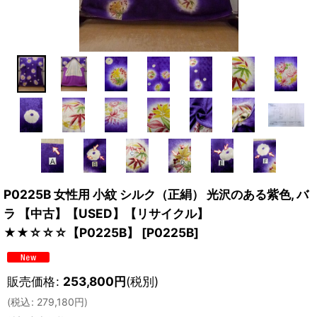
P0225B 女性用 小紋 シルク（正絹） 光沢のある紫色, バ
ラ 【中古】【USED】【リサイクル】
★★☆☆☆【P0225B】
[
P0225B
]
販売価格
:
253,800
円
(税別)
(
税込
:
279,180
円
)