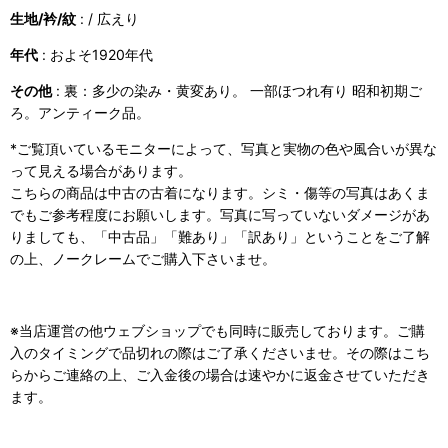
生地/衿/紋
: / 広えり
年代
: およそ1920年代
その他
: 裏：多少の染み・黄変あり。 一部ほつれ有り 昭和初期ご
ろ。アンティーク品。
*ご覧頂いているモニターによって、写真と実物の色や風合いが異な
って見える場合があります。
こちらの商品は中古の古着になります。シミ・傷等の写真はあくま
でもご参考程度にお願いします。写真に写っていないダメージがあ
りましても、「中古品」「難あり」「訳あり」ということをご了解
の上、ノークレームでご購入下さいませ。
※当店運営の他ウェブショップでも同時に販売しております。ご購
入のタイミングで品切れの際はご了承くださいませ。その際はこち
らからご連絡の上、ご入金後の場合は速やかに返金させていただき
ます。