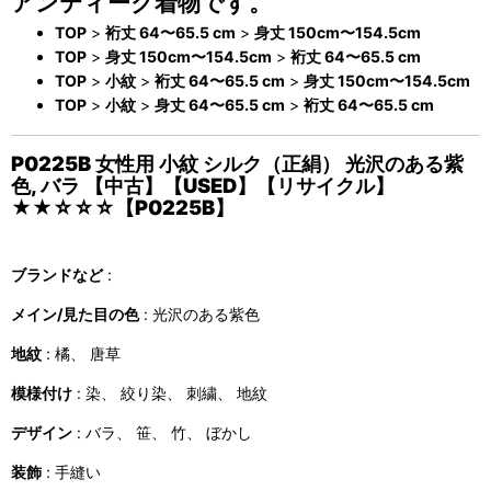
アンティーク着物です。
TOP
>
裄丈 64〜65.5 cm
>
身丈 150cm〜154.5cm
TOP
>
身丈 150cm〜154.5cm
>
裄丈 64〜65.5 cm
TOP
>
小紋
>
裄丈 64〜65.5 cm
>
身丈 150cm〜154.5cm
TOP
>
小紋
>
身丈 64〜65.5 cm
>
裄丈 64〜65.5 cm
P0225B 女性用 小紋 シルク（正絹） 光沢のある紫
色, バラ 【中古】【USED】【リサイクル】
★★☆☆☆【P0225B】
ブランドなど
:
メイン/見た目の色
: 光沢のある紫色
地紋
: 橘、 唐草
模様付け
: 染、 絞り染、 刺繍、 地紋
デザイン
: バラ、 笹、 竹、 ぼかし
装飾
: 手縫い