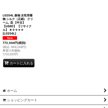
L0204L 振袖 女性用着
物 シルク（正絹） クリ
ーム, 花 【中古】
【USED】 【リサイク
ル】 ★☆☆☆☆
[
L0204L
]
772,044
円
(税別)
(
税込
:
849,248
円
)
希望小売価格
:
1,102,920
円
カートに入れる
ホーム
ショッピングカート