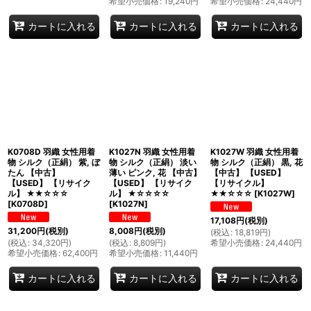
希望小売価格
:
19,240
円
希望小売価格
:
24,440
円
カートに入れる
カートに入れる
カートに入れる
K0708D 羽織 女性用着
K1027N 羽織 女性用着
K1027W 羽織 女性用着
物 シルク（正絹） 紫, ぼ
物 シルク（正絹） 淡い
物 シルク（正絹） 黒, 花
たん 【中古】
薄い ピンク, 花 【中古】
【中古】 【USED】
【USED】 【リサイク
【USED】 【リサイク
【リサイクル】
ル】 ★★☆☆☆
ル】 ★☆☆☆☆
★★☆☆☆
[
K1027W
]
[
K0708D
]
[
K1027N
]
17,108
円
(税別)
31,200
円
(税別)
8,008
円
(税別)
(
税込
:
18,819
円
)
(
税込
:
34,320
円
)
(
税込
:
8,809
円
)
希望小売価格
:
24,440
円
希望小売価格
:
62,400
円
希望小売価格
:
11,440
円
カートに入れる
カートに入れる
カートに入れる