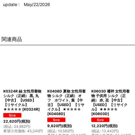
update : May/22/2026
関連商品
K0324R 紬 女性用着物
K0408D 夏物 女性用着
K0603D 襦袢 女性用着
シルク（正絹） 黒, 丸
物 シルク（正絹） オ
物 子供用 シルク（正
【中古】 【USED】
フ ホワイト, 葉 【中
絹） 赤, 花 【中古】
【リサイクル】
古】 【USED】 【リサ
【USED】 【リサイク
★☆☆☆☆
[
K0324R
]
イクル】 ★☆☆☆☆
ル】 ★★☆☆☆
[
K0408D
]
[
K0603D
]
22,620
円
(税別)
9,620
円
(税別)
12,220
円
(税別)
(
税込
:
24,882
円
)
希望小売価格
:
45,240
円
(
税込
:
10,582
円
)
(
税込
:
13,442
円
)