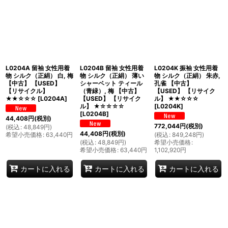
L0204A 留袖 女性用着
L0204B 留袖 女性用着
L0204K 振袖 女性用着
物 シルク（正絹） 白, 梅
物 シルク（正絹） 薄い
物 シルク（正絹） 朱赤,
【中古】 【USED】
シャーベット ティール
孔雀 【中古】
【リサイクル】
（青緑）, 梅 【中古】
【USED】 【リサイク
★★☆☆☆
[
L0204A
]
【USED】 【リサイク
ル】 ★★☆☆☆
ル】 ★☆☆☆☆
[
L0204K
]
[
L0204B
]
44,408
円
(税別)
772,044
円
(税別)
(
税込
:
48,849
円
)
44,408
円
(税別)
希望小売価格
:
63,440
円
(
税込
:
849,248
円
)
(
税込
:
48,849
円
)
希望小売価格
:
希望小売価格
:
63,440
円
1,102,920
円
カートに入れる
カートに入れる
カートに入れる