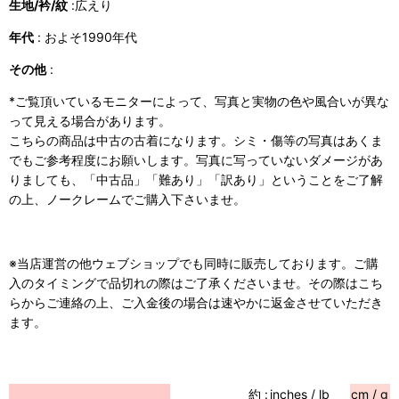
生地/衿/紋
:広えり
年代
: およそ1990年代
その他
:
*ご覧頂いているモニターによって、写真と実物の色や風合いが異な
って見える場合があります。
こちらの商品は中古の古着になります。シミ・傷等の写真はあくま
でもご参考程度にお願いします。写真に写っていないダメージがあ
りましても、「中古品」「難あり」「訳あり」ということをご了解
の上、ノークレームでご購入下さいませ。
※当店運営の他ウェブショップでも同時に販売しております。ご購
入のタイミングで品切れの際はご了承くださいませ。その際はこち
らからご連絡の上、ご入金後の場合は速やかに返金させていただき
ます。
約 :
inches / lb
cm / g