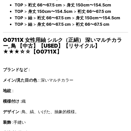
TOP
>
裄丈 66〜67.5 cm
>
身丈 150cm〜154.5cm
TOP
>
身丈 150cm〜154.5cm
>
裄丈 66〜67.5 cm
TOP
>
紬
>
裄丈 66〜67.5 cm
>
身丈 150cm〜154.5cm
TOP
>
紬
>
身丈 66〜67.5 cm
>
裄丈 66〜67.5 cm
O0711X 女性用紬 シルク（正絹） 深いマルチカラ
ー, 鳥 【中古】【USED】【リサイクル】
★★★☆☆【O0711X】
ブランドなど
:
メイン/見た目の色
: 深いマルチカラー
地紋
:
模様付け
:織
デザイン
:鳥、縞、いげた、抽象的模様。
装飾
:手縫い