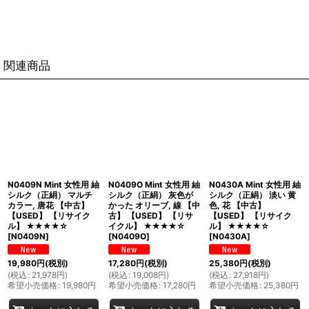
関連商品
N0409N Mint 女性用 紬
N0409O Mint 女性用 紬
N0430A Mint 女性用 紬
シルク（正絹） マルチ
シルク（正絹） 灰色が
シルク（正絹） 淡い 黄
カラー, 唐花 【中古】
かった オリーブ, 線 【中
色, 花 【中古】
【USED】 【リサイク
古】 【USED】 【リサ
【USED】 【リサイク
ル】 ★★★★☆
イクル】 ★★★★☆
ル】 ★★★★☆
[
N0409N
]
[
N0409O
]
[
N0430A
]
19,980
円
(税別)
17,280
円
(税別)
25,380
円
(税別)
(
税込
:
21,978
円
)
(
税込
:
19,008
円
)
(
税込
:
27,918
円
)
希望小売価格
:
19,980
円
希望小売価格
:
17,280
円
希望小売価格
:
25,380
円