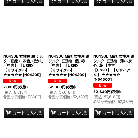
カートに入れる
カートに入れる
カートに入れる
N0430B 女性用 紬 シル
N0430C Mint 女性用 紬
N0430D Mint 女性用 紬
ク（正絹） 灰色, ぼかし
シルク（正絹） 藍, 椿
シルク（正絹） 薄い 灰
【中古】 【USED】
【中古】 【USED】
色, 花 【中古】
【リサイクル】
【リサイクル】
【USED】 【リサイク
★★★☆☆
[
N0430B
]
★★★★☆
[
N0430C
]
ル】 ★★★★☆
[
N0430D
]
7,830
円
(税別)
52,380
円
(税別)
52,380
円
(税別)
(
税込
:
8,613
円
)
(
税込
:
57,618
円
)
希望小売価格
:
7,830
円
希望小売価格
:
52,380
円
(
税込
:
57,618
円
)
希望小売価格
:
52,380
円
カートに入れる
カートに入れる
カートに入れる