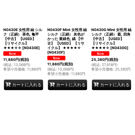
N0430E 女性用 紬 シル
N0430F Mint 女性用 紬
N0430G Mint 女性用 紬
ク（正絹） 茶色, 亀甲
シルク（正絹） 灰色が
シルク（正絹） 藍, 四角
【中古】 【USED】
かった 黄緑色, 縞 【中
【中古】 【USED】
【リサイクル】
古】 【USED】 【リサ
【リサイクル】
★★★☆☆
[
N0430E
]
イクル】 ★★★★☆
★★★★☆
[
N0430G
]
[
N0430F
]
11,880
円
(税別)
25,380
円
(税別)
11,880
円
(税別)
(
税込
:
13,068
円
)
(
税込
:
27,918
円
)
希望小売価格
:
11,880
円
(
税込
:
13,068
円
)
希望小売価格
:
25,380
円
希望小売価格
:
11,880
円
カートに入れる
カートに入れる
カートに入れる