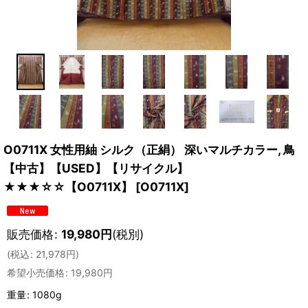
O0711X 女性用紬 シルク（正絹） 深いマルチカラー, 鳥
【中古】【USED】【リサイクル】
★★★☆☆【O0711X】
[
O0711X
]
販売価格
:
19,980
円
(税別)
(
税込
:
21,978
円
)
希望小売価格
:
19,980
円
重量
:
1080g