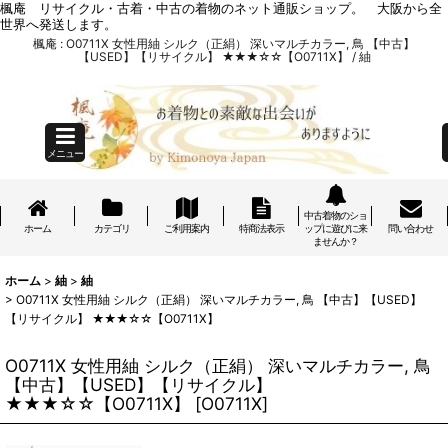
楓庵 リサイクル・古着・中古の着物のネット通販ショップ。 大阪から全
世界へ発送します。
楓庵 : O0711X 女性用紬 シルク（正絹） 深いマルチカラー, 鳥 【中古】
【USED】【リサイクル】 ★★★☆☆【O0711X】 / 紬
メニュー
中古着物のショ
ホーム
カテゴリ
ご利用案内
特商法表示
ップに遊びに来
問い合わせ
ませんか？
ホーム
>
紬
>
紬
>
O0711X 女性用紬 シルク（正絹） 深いマルチカラー, 鳥 【中古】【USED】
【リサイクル】 ★★★☆☆【O0711X】
O0711X 女性用紬 シルク（正絹） 深いマルチカラー, 鳥
【中古】【USED】【リサイクル】
★★★☆☆【O0711X】
[
O0711X
]