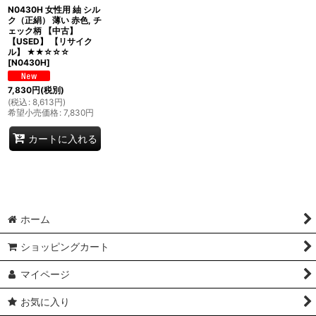
N0430H 女性用 紬 シル
ク（正絹） 薄い 赤色, チ
ェック柄 【中古】
【USED】 【リサイク
ル】 ★★☆☆☆
[
N0430H
]
7,830
円
(税別)
(
税込
:
8,613
円
)
希望小売価格
:
7,830
円
カートに入れる
ホーム
ショッピングカート
マイページ
お気に入り