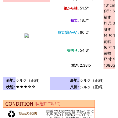
131cm
51.5"
袖から袖 :
(裄：65.5
袖丈：47
18.7"
袖丈 :
(1 尺 3 
身丈：1
60.2"
身丈[肩から] :
(4 尺 1 
前幅：24
(6 寸 1 
54.3"
裾周り :
後幅：28
(7 寸 9 
2.38lb
1080g
重さ:
表地 :
シルク（正絹）
裏地 :
シルク（正絹）
状態 :
★★★☆☆
八掛 :
シルク（正絹）