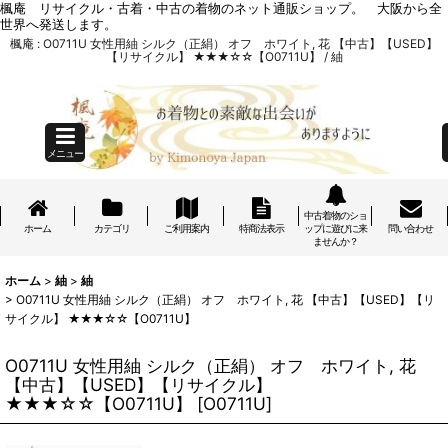
楓庵 リサイクル・古着・中古の着物のネット通販ショップ。 大阪から全
世界へ発送します。
楓庵 : O0711U 女性用紬 シルク（正絹） オフ ホワイト, 花 【中古】【USED】
【リサイクル】 ★★★☆☆【O0711U】 / 紬
メニュー
中古着物のショ
ホーム
カテゴリ
ご利用案内
特商法表示
ップに遊びに来
問い合わせ
ませんか？
ホーム
>
紬
>
紬
>
O0711U 女性用紬 シルク（正絹） オフ ホワイト, 花 【中古】【USED】【リ
サイクル】 ★★★☆☆【O0711U】
O0711U 女性用紬 シルク（正絹） オフ ホワイト, 花
【中古】【USED】【リサイクル】
★★★☆☆【O0711U】
[
O0711U
]