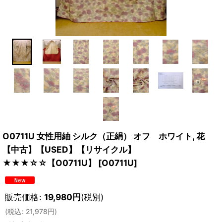
O0711U 女性用紬 シルク（正絹） オフ ホワイト, 花
【中古】【USED】【リサイクル】
★★★☆☆【O0711U】
[
O0711U
]
販売価格
:
19,980
円
(税別)
(
税込
:
21,978
円
)