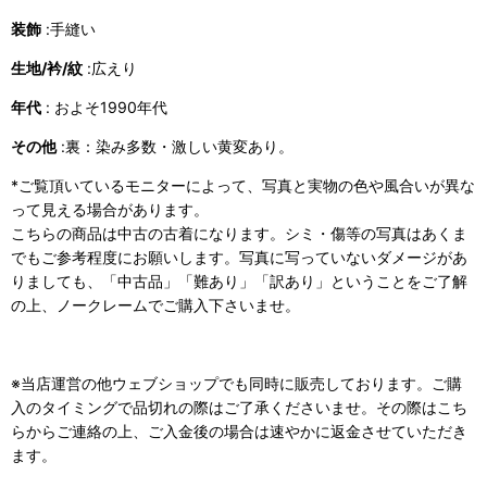
装飾
:手縫い
生地/衿/紋
:広えり
年代
: およそ1990年代
その他
:裏：染み多数・激しい黄変あり。
*ご覧頂いているモニターによって、写真と実物の色や風合いが異な
って見える場合があります。
こちらの商品は中古の古着になります。シミ・傷等の写真はあくま
でもご参考程度にお願いします。写真に写っていないダメージがあ
りましても、「中古品」「難あり」「訳あり」ということをご了解
の上、ノークレームでご購入下さいませ。
※当店運営の他ウェブショップでも同時に販売しております。ご購
入のタイミングで品切れの際はご了承くださいませ。その際はこち
らからご連絡の上、ご入金後の場合は速やかに返金させていただき
ます。