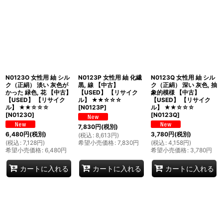
N0123O 女性用 紬 シル
N0123P 女性用 紬 化繊
N0123Q 女性用 紬 シル
ク（正絹） 淡い 灰色が
黒, 線 【中古】
ク（正絹） 深い 灰色, 抽
かった 緑色, 花 【中古】
【USED】 【リサイク
象的模様 【中古】
【USED】 【リサイク
ル】 ★★☆☆☆
【USED】 【リサイク
ル】 ★★☆☆☆
[
N0123P
]
ル】 ★★☆☆☆
[
N0123O
]
[
N0123Q
]
7,830
円
(税別)
6,480
円
(税別)
3,780
円
(税別)
(
税込
:
8,613
円
)
(
税込
:
7,128
円
)
希望小売価格
:
7,830
円
(
税込
:
4,158
円
)
希望小売価格
:
6,480
円
希望小売価格
:
3,780
円
カートに入れる
カートに入れる
カートに入れる