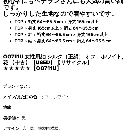
初心者にもベテランさんにも人気の高い紬
です。
しっかりした生地なので着やすいです。
TOP
>
裄丈 64〜65.5 cm
>
身丈 165cm以上
TOP
>
身丈 165cm以上
>
裄丈 64〜65.5 cm
TOP
>
紬
>
裄丈 64〜65.5 cm
>
身丈 165cm以上
TOP
>
紬
>
身丈 64〜65.5 cm
>
裄丈 64〜65.5 cm
O0711U 女性用紬 シルク（正絹） オフ ホワイト,
花 【中古】【USED】【リサイクル】
★★★☆☆【O0711U】
ブランドなど
:
メイン/見た目の色
: オフ ホワイト
地紋
:
模様付け
:織
デザイン
:花、葉、抽象的模様。