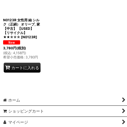
N0123R 女性用 紬 シル
ク（正絹） オリーブ, 家
【中古】 【USED】
【リサイクル】
★★☆☆☆
[
N0123R
]
3,780
円
(税別)
(
税込
:
4,158
円
)
希望小売価格
:
3,780
円
カートに入れる
ホーム
ショッピングカート
マイページ