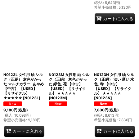
(
税込
:
5,643
円
)
希望小売価格
:
5,130
円
カートに入れる
N0123L 女性用 紬 シル
N0123M 女性用 紬 シル
N0123N 女性用 紬 シル
ク（正絹） 灰色がかっ
ク（正絹） 灰色がかっ
ク（正絹） 淡い 薄い 水
た マルチカラー, あやめ
た 緑色, 花 【中古】
色, 寺 【中古】
【中古】 【USED】
【USED】 【リサイク
【USED】 【リサイク
【リサイクル】
ル】 ★★☆☆☆
ル】 ★★☆☆☆
★★☆☆☆
[
N0123L
]
[
N0123M
]
[
N0123N
]
9,180
円
(税別)
7,830
円
(税別)
(
税込
:
10,098
円
)
(
税込
:
8,613
円
)
希望小売価格
:
9,180
円
希望小売価格
:
7,830
円
カートに入れる
カートに入れる