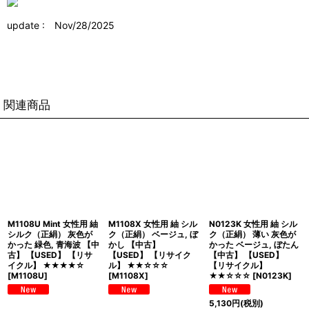
update : Nov/28/2025
関連商品
M1108U Mint 女性用 紬
M1108X 女性用 紬 シル
N0123K 女性用 紬 シル
シルク（正絹） 灰色が
ク（正絹） ベージュ, ぼ
ク（正絹） 薄い 灰色が
かった 緑色, 青海波 【中
かし 【中古】
かった ベージュ, ぼたん
古】 【USED】 【リサ
【USED】 【リサイク
【中古】 【USED】
イクル】 ★★★★☆
ル】 ★★☆☆☆
【リサイクル】
[
M1108U
]
[
M1108X
]
★★☆☆☆
[
N0123K
]
5,130
円
(税別)