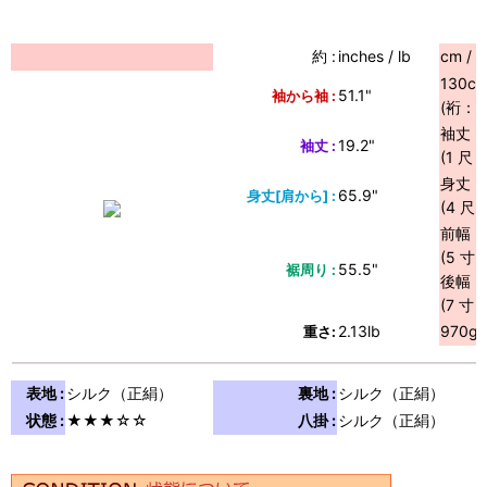
約 :
inches / lb
cm / g
130c
51.1"
袖から袖 :
(裄：65
袖丈：
19.2"
袖丈 :
(1 尺 
身丈：1
65.9"
身丈[肩から] :
(4 尺 
前幅：2
(5 寸 
55.5"
裾周り :
後幅：
(7 寸 
2.13lb
970g
重さ:
表地 :
シルク（正絹）
裏地 :
シルク（正絹）
状態 :
★★★☆☆
八掛 :
シルク（正絹）