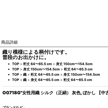
商品詳細
織り模様による柄付けです。
普段のお出かけに。
TOP
>
裄丈 64〜65.5 cm
>
身丈 150cm〜154.5cm
TOP
>
身丈 150cm〜154.5cm
>
裄丈 64〜65.5 cm
TOP
>
織
>
裄丈 64〜65.5 cm
>
身丈 150cm〜154.5cm
TOP
>
織
>
身丈 64〜65.5 cm
>
裄丈 64〜65.5 cm
O0718G"女性用織 シルク（正絹） 灰色, ぼかし 【
ブランドなど
: