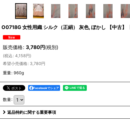
O0718G 女性用織 シルク（正絹） 灰色, ぼかし 【中古
販売価格
:
3,780
円
(税別)
(
税込
:
4,158
円
)
希望小売価格
:
3,780
円
重量
:
960g
Facebookでシェア
数量
:
返品特約に関する重要事項