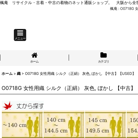
楓庵 リサイクル・古着・中古の着物のネット通販ショップ。 大阪から全
楓庵 : O071
メニュー
ホーム
カテゴリ
ホーム
>
織
>
O0718G 女性用織 シルク（正絹） 灰色, ぼかし 【中古】【USED
O0718G 女性用織 シルク（正絹） 灰色, ぼかし 【中古