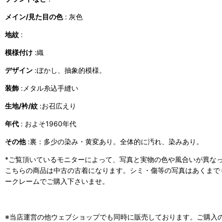
メイン/見た目の色
: 灰色
地紋
:
模様付け
:織
デザイン
:ぼかし、抽象的模様。
装飾
:メタル糸込手縫い
生地/衿/紋
:お召広えり
年代
: およそ1960年代
その他
:裏：多少の染み・黄変あり。全体的に汚れ、染みあり。
*ご覧頂いているモニターによって、写真と実物の色や風合いが異な
こちらの商品は中古の古着になります。シミ・傷等の写真はあくまで
ークレームでご購入下さいませ。
※当店運営の他ウェブショップでも同時に販売しております。ご購入