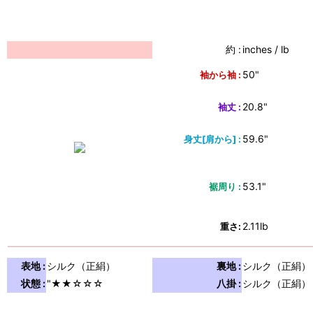
約 :
inches / lb
50"
袖から袖 :
20.8"
袖丈 :
59.6"
身丈[肩から] :
53.1"
裾周り :
2.11lb
重さ:
表地 :
シルク（正絹）
裏地 :
シルク（正絹）
状態 :
"★★☆☆☆
八掛 :
シルク（正絹）