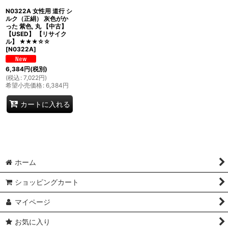
N0322A 女性用 道行 シ
ルク（正絹） 灰色がか
った 紫色, 丸 【中古】
【USED】 【リサイク
ル】 ★★★☆☆
[
N0322A
]
6,384
円
(税別)
(
税込
:
7,022
円
)
希望小売価格
:
6,384
円
カートに入れる
ホーム
ショッピングカート
マイページ
お気に入り