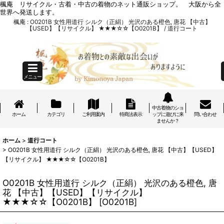
楓庵 リサイクル・古着・中古の着物のネット通販ショップ。 大阪から全
世界へ発送します。
楓庵 : O0201B 女性用道行 シルク（正絹） 光沢のある橙色, 唐花 【中古】
【USED】【リサイクル】 ★★★☆☆【O0201B】 / 道行コート
メニュー
中古着物のショ
ホーム
カテゴリ
ご利用案内
特商法表示
ップに遊びに来
問い合わせ
ませんか？
ホーム
>
道行コート
>
O0201B 女性用道行 シルク（正絹） 光沢のある橙色, 唐花 【中古】【USED】
【リサイクル】 ★★★☆☆【O0201B】
O0201B 女性用道行 シルク（正絹） 光沢のある橙色, 唐
花 【中古】【USED】【リサイクル】
★★★☆☆【O0201B】
[
O0201B
]