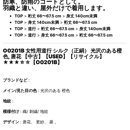
防寒、防雨のコートとして。
羽織と違い、屋外だけで着用します。
TOP
>
裄丈 66〜67.5 cm
>
身丈 140cm未満
TOP
>
身丈 140cm未満
>
裄丈 66〜67.5 cm
TOP
>
道行
>
裄丈 66〜67.5 cm
>
身丈 140cm未満
TOP
>
道行
>
身丈 66〜67.5 cm
>
裄丈 66〜67.5 cm
O0201B 女性用道行 シルク（正絹） 光沢のある橙
色, 唐花 【中古】【USED】【リサイクル】
★★★☆☆【O0201B】
ブランドなど
:
メイン/見た目の色
: 光沢のある 橙色
地紋
:
模様付け
: 織/ 刺繍/ 地紋
デザイン
: 唐花、 更紗、 菱 。