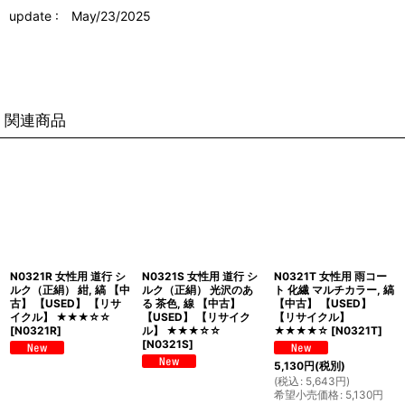
update : May/23/2025
関連商品
N0321R 女性用 道行 シ
N0321S 女性用 道行 シ
N0321T 女性用 雨コー
ルク（正絹） 紺, 縞 【中
ルク（正絹） 光沢のあ
ト 化繊 マルチカラー, 縞
古】 【USED】 【リサ
る 茶色, 線 【中古】
【中古】 【USED】
イクル】 ★★★☆☆
【USED】 【リサイク
【リサイクル】
[
N0321R
]
ル】 ★★★☆☆
★★★★☆
[
N0321T
]
[
N0321S
]
5,130
円
(税別)
(
税込
:
5,643
円
)
希望小売価格
:
5,130
円