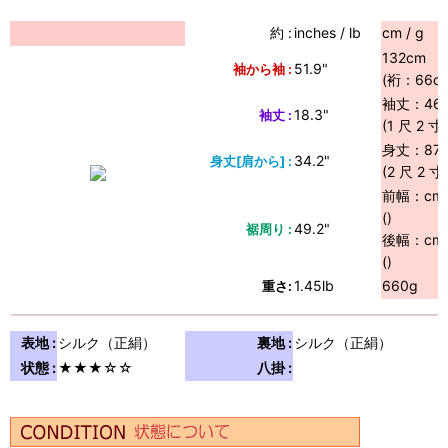
約 :
inches / lb
cm / g
132cm
51.9"
袖から袖 :
(裄：66cm 
袖丈：46.
18.3"
袖丈 :
(1 尺 2 寸
身丈：87
34.2"
身丈[肩から] :
(2 尺 2 寸
前幅：cm
()
49.2"
裾周り :
後幅：cm
()
1.45lb
660g
重さ:
表地 :
シルク（正絹）
裏地 :
シルク（正絹）
状態 :
★★★☆☆
八掛 :