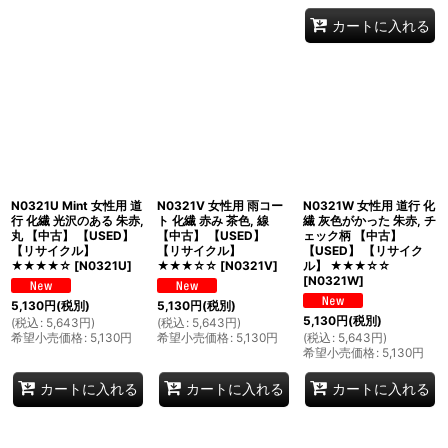
カートに入れる
N0321U Mint 女性用 道
N0321V 女性用 雨コー
N0321W 女性用 道行 化
行 化繊 光沢のある 朱赤,
ト 化繊 赤み 茶色, 線
繊 灰色がかった 朱赤, チ
丸 【中古】 【USED】
【中古】 【USED】
ェック柄 【中古】
【リサイクル】
【リサイクル】
【USED】 【リサイク
★★★★☆
[
N0321U
]
★★★☆☆
[
N0321V
]
ル】 ★★★☆☆
[
N0321W
]
5,130
円
(税別)
5,130
円
(税別)
5,130
円
(税別)
(
税込
:
5,643
円
)
(
税込
:
5,643
円
)
希望小売価格
:
5,130
円
希望小売価格
:
5,130
円
(
税込
:
5,643
円
)
希望小売価格
:
5,130
円
カートに入れる
カートに入れる
カートに入れる