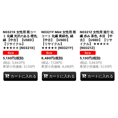
N0321X 女性用 雨コー
N0321Y Mint 女性用 雨
N0321Z 女性用 道行 化
ト 化繊 光沢のある 橙色,
コート 化繊 黄緑色, 縞
繊 赤み 茶色, 木目 【中
縞 【中古】 【USED】
【中古】 【USED】
古】 【USED】 【リサ
【リサイクル】
【リサイクル】
イクル】 ★★★☆☆
★★★☆☆
[
N0321X
]
★★★★☆
[
N0321Y
]
[
N0321Z
]
5,130
円
(税別)
6,480
円
(税別)
5,130
円
(税別)
(
税込
:
5,643
円
)
(
税込
:
7,128
円
)
(
税込
:
5,643
円
)
希望小売価格
:
5,130
円
希望小売価格
:
6,480
円
希望小売価格
:
5,130
円
カートに入れる
カートに入れる
カートに入れる