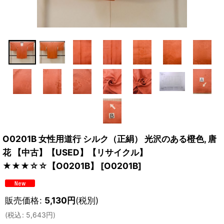
O0201B 女性用道行 シルク（正絹） 光沢のある橙色, 唐
花 【中古】【USED】【リサイクル】
★★★☆☆【O0201B】
[
O0201B
]
販売価格
:
5,130
円
(税別)
(
税込
:
5,643
円
)