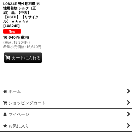
L0824E 男性用羽織 男
性用着物 シルク（正
絹） 黒, 【中古】
【USED】 【リサイク
ル】 ★★☆☆☆
[
L0824E
]
16,640
円
(税別)
(
税込
:
18,304
円
)
希望小売価格
:
16,640
円
カートに入れる
ホーム
ショッピングカート
マイページ
お気に入り