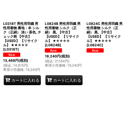
L0318T 男性用羽織 男
L0824B 男性用羽織 男
L0824C 男性用羽織 男
性用着物 裏地：本 シル
性用着物 シルク（正
性用着物 シルク（正
ク（正絹） 淡い 茶色, チ
絹） 黒, 【中古】
絹） 黒, 【中古】
ェック柄 【中古】
【USED】 【リサイク
【USED】 【リサイク
【USED】 【リサイク
ル】 ★☆☆☆☆
ル】 ★★☆☆☆
ル】 ★★☆☆☆
[
L0824B
]
[
L0824C
]
[
L0318T
]
19,240
円
(税別)
13,468
円
(税別)
(
税込
:
21,164
円
)
(
税込
:
14,815
円
)
希望小売価格
:
19,240
円
希望小売価格
:
19,240
円
カートに入れる
カートに入れる