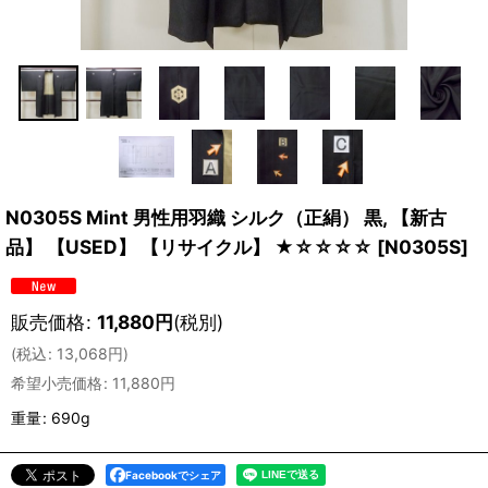
N0305S Mint 男性用羽織 シルク（正絹） 黒, 【新古
品】 【USED】 【リサイクル】 ★☆☆☆☆
[
N0305S
]
販売価格
:
11,880
円
(税別)
(
税込
:
13,068
円
)
希望小売価格
:
11,880
円
重量
:
690g
Facebookでシェア