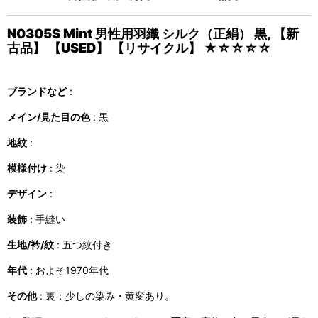
N0305S Mint 男性用羽織 シルク（正絹） 黒, 【新
古品】 【USED】 【リサイクル】 ★☆☆☆☆
ブランドなど
:
メイン/見た目の色
: 黒
地紋
:
模様付け
: 染
デザイン
:
装飾
: 手縫い
生地/衿/紋
: 五つ紋付き
年代
: およそ1970年代
その他
: 裏：少しの染み・黄変あり。