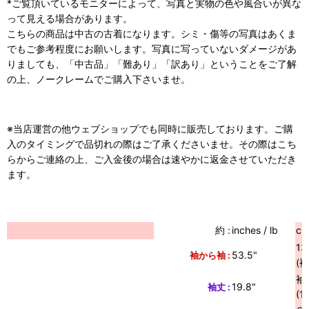
*ご覧頂いているモニターによって、写真と実物の色や風合いが異な
って見える場合があります。
こちらの商品は中古の古着になります。シミ・傷等の写真はあくま
でもご参考程度にお願いします。写真に写っていないダメージがあ
りましても、「中古品」「難あり」「訳あり」ということをご了解
の上、ノークレームでご購入下さいませ。
※当店運営の他ウェブショップでも同時に販売しております。ご購
入のタイミングで品切れの際はご了承くださいませ。その際はこち
らからご連絡の上、ご入金後の場合は速やかに返金させていただき
ます。
約 :
inches / lb
cm
13
53.5"
袖から袖 :
(裄
袖
19.8"
袖丈 :
(