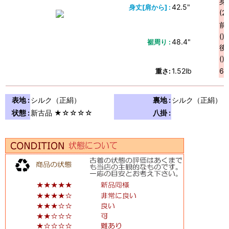
身
42.5"
身丈[肩から] :
(
前
()
48.4"
裾周り :
後
()
1.52lb
69
重さ:
表地 :
シルク（正絹）
裏地 :
シルク（正絹）
状態 :
新古品 ★☆☆☆☆
八掛 :