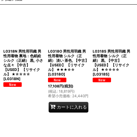
L0318N 男性用羽織 男
L0318O 男性用羽織 男
L0318S 男性用羽織 男
性用着物 裏地：色紙絵
性用着物 シルク（正
性用着物 シルク（正
シルク（正絹） 黒, 小さ
絹） 淡い 茶色, 【中古】
絹） 黒, 【中古】
な点々 【中古】
【USED】 【リサイク
【USED】 【リサイク
【USED】 【リサイク
ル】 ★★★☆☆
ル】 ★☆☆☆☆
ル】 ★☆☆☆☆
[
L0318O
]
[
L0318S
]
[
L0318N
]
17,108
円
(税別)
(
税込
:
18,819
円
)
希望小売価格
:
24,440
円
カートに入れる