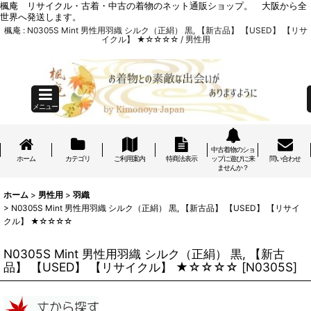
楓庵 リサイクル・古着・中古の着物のネット通販ショップ。 大阪から全
世界へ発送します。
楓庵 : N0305S Mint 男性用羽織 シルク（正絹） 黒, 【新古品】 【USED】 【リサ
イクル】 ★☆☆☆☆ / 男性用
メニュー
中古着物のショ
ホーム
カテゴリ
ご利用案内
特商法表示
ップに遊びに来
問い合わせ
ませんか？
ホーム
>
男性用
>
羽織
>
N0305S Mint 男性用羽織 シルク（正絹） 黒, 【新古品】 【USED】 【リサイ
クル】 ★☆☆☆☆
N0305S Mint 男性用羽織 シルク（正絹） 黒, 【新古
品】 【USED】 【リサイクル】 ★☆☆☆☆
[
N0305S
]