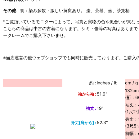
その他
: 裏：染み多数・激しい黄変あり。 棗、茶器、壺、茶筅柄
*ご覧頂いているモニターによって、写真と実物の色や風合いが異な
こちらの商品は中古の古着になります。シミ・傷等の写真はあくまで
ークレームでご購入下さいませ。
※当店運営の他ウェブショップでも同時に販売しております。ご購入
約 :
inches / lb
cm / g
132cm
51.9"
袖から袖 :
(裄：6
袖丈：4
19"
袖丈 :
(1尺2
身丈：1
52.3"
身丈[肩から] :
(3尺5
前幅：