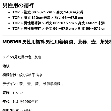
男性用の襦袢
TOP
>
裄丈 66〜67.5 cm
>
身丈 140cm未満
TOP
>
身丈 140cm未満
>
裄丈 66〜67.5 cm
TOP
>
男性用襦袢
>
裄丈 66〜67.5 cm
>
身丈 140cm未満
TOP
>
男性用襦袢
>
身丈 66〜67.5 cm
>
裄丈 66〜67.5 cm
M0516B 男性用襦袢 男性用着物 棗、茶器、壺、茶筅柄
メイン/見た目の色
: 灰色
地紋
:
模様付け
: 絞り染/ 手描き
デザイン
: 萩、 壺、 菱、 幾何学模様 。
装飾
: ミシン
年代
: およそ1990年代
生地/衿/紋
: バチ衿