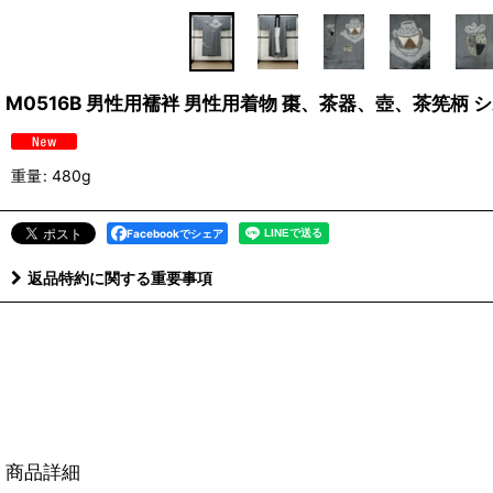
M0516B 男性用襦袢 男性用着物 棗、茶器、壺、茶筅柄 シ
重量
:
480g
Facebookでシェア
返品特約に関する重要事項
商品詳細