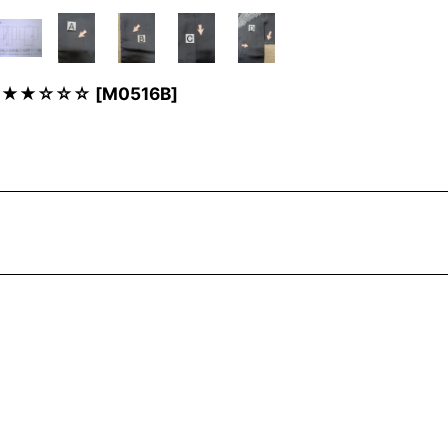
】 ★★☆☆☆
[
M0516B
]