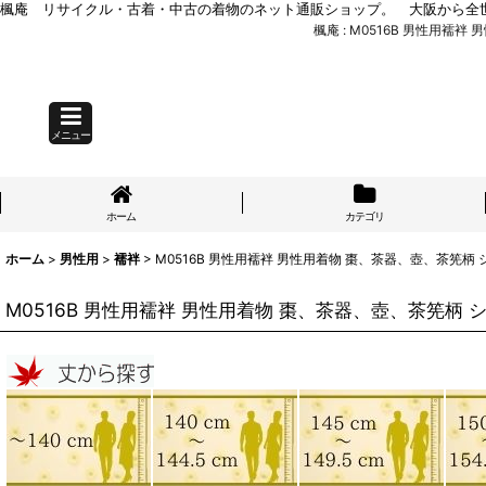
楓庵 リサイクル・古着・中古の着物のネット通販ショップ。 大阪から全
楓庵 : M0516B 男性用襦
メニュー
ホーム
カテゴリ
ホーム
>
男性用
>
襦袢
>
M0516B 男性用襦袢 男性用着物 棗、茶器、壺、茶筅柄 
M0516B 男性用襦袢 男性用着物 棗、茶器、壺、茶筅柄 