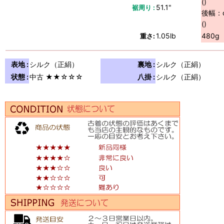
()
51.1"
裾周り :
後幅：
()
1.05lb
480g
重さ:
表地 :
シルク（正絹）
裏地 :
シルク（正絹）
状態 :
中古 ★★☆☆☆
八掛 :
シルク（正絹）