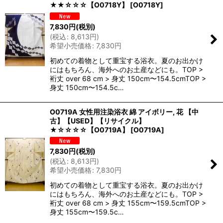
★★☆☆☆【O0718Y】
[
O0718Y
]
7,830
円
(税別)
(
税込
:
8,613
円
)
希望小売価格
:
7,830
円
初めての着物として重宝する浴衣。夏のお出かけ
にはもちろん、海外へのお土産などにも。TOP >
裄丈 over 68 cm > 身丈 150cm〜154.5cmTOP >
身丈 150cm〜154.5c…
O0719A 女性用注染浴衣 綿 アイボリー, 花 【中
古】【USED】【リサイクル】
★☆☆☆☆【O0719A】
[
O0719A
]
7,830
円
(税別)
(
税込
:
8,613
円
)
希望小売価格
:
7,830
円
初めての着物として重宝する浴衣。夏のお出かけ
にはもちろん、海外へのお土産などにも。TOP >
裄丈 over 68 cm > 身丈 155cm〜159.5cmTOP >
身丈 155cm〜159.5c…