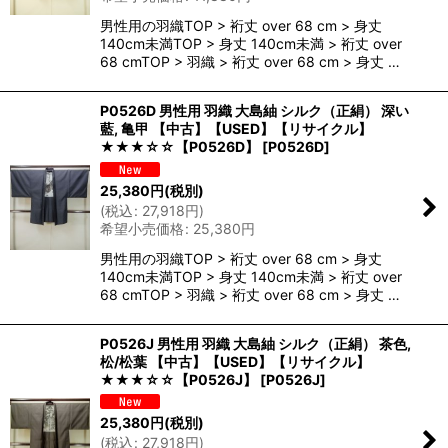
男性用の羽織TOP > 裄丈 over 68 cm > 身丈
140cm未満TOP > 身丈 140cm未満 > 裄丈 over
68 cmTOP > 羽織 > 裄丈 over 68 cm > 身丈 …
P0526D 男性用 羽織 大島紬 シルク（正絹） 深い
藍, 亀甲 【中古】【USED】【リサイクル】
★★★☆☆【P0526D】
[
P0526D
]
25,380
円
(税別)
(
税込
:
27,918
円
)
希望小売価格
:
25,380
円
男性用の羽織TOP > 裄丈 over 68 cm > 身丈
140cm未満TOP > 身丈 140cm未満 > 裄丈 over
68 cmTOP > 羽織 > 裄丈 over 68 cm > 身丈 …
P0526J 男性用 羽織 大島紬 シルク（正絹） 茶色,
松/松葉 【中古】【USED】【リサイクル】
★★★☆☆【P0526J】
[
P0526J
]
25,380
円
(税別)
(
税込
:
27,918
円
)