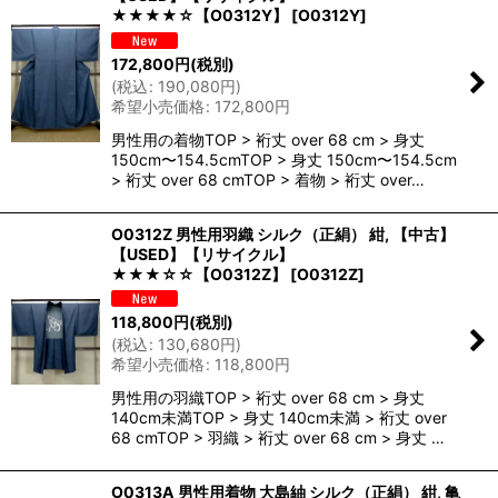
★★★★☆【O0312Y】
[
O0312Y
]
172,800
円
(税別)
(
税込
:
190,080
円
)
希望小売価格
:
172,800
円
男性用の着物TOP > 裄丈 over 68 cm > 身丈
150cm〜154.5cmTOP > 身丈 150cm〜154.5cm
> 裄丈 over 68 cmTOP > 着物 > 裄丈 over…
O0312Z 男性用羽織 シルク（正絹） 紺, 【中古】
【USED】【リサイクル】
★★★☆☆【O0312Z】
[
O0312Z
]
118,800
円
(税別)
(
税込
:
130,680
円
)
希望小売価格
:
118,800
円
男性用の羽織TOP > 裄丈 over 68 cm > 身丈
140cm未満TOP > 身丈 140cm未満 > 裄丈 over
68 cmTOP > 羽織 > 裄丈 over 68 cm > 身丈 …
O0313A 男性用着物 大島紬 シルク（正絹） 紺, 亀