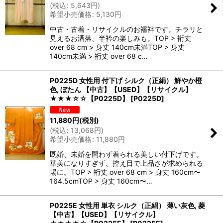
(
税込
:
5,643
円
)
希望小売価格
:
5,130
円
中古・古着・リサイクルのお襦袢です。チラリと
見えるお洒落、半衿の楽しみも。TOP > 裄丈
over 68 cm > 身丈 140cm未満TOP > 身丈
140cm未満 > 裄丈 over 68 c…
P0225D 女性用 付下げ シルク（正絹） 鮮やか橙
色, ぼたん 【中古】【USED】【リサイクル】
★★★☆☆【P0225D】
[
P0225D
]
11,880
円
(税別)
(
税込
:
13,068
円
)
希望小売価格
:
11,880
円
既婚、未婚を問わず着られる美しい付下げです。
華美になりすぎず、控え目で上品さが求められる
場に。TOP > 裄丈 over 68 cm > 身丈 160cm〜
164.5cmTOP > 身丈 160cm〜…
P0225E 女性用 単衣 シルク（正絹） 薄い灰色, 菱
【中古】【USED】【リサイクル】