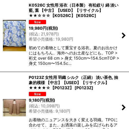
K0526C 女性用 浴衣（日本製） 有松絞り 綿 淡い
藍, 葉 【中古】【USED】【リサイクル】
★★☆☆☆【K0526C】
[
K0526C
]
19,980
円
(税別)
(
税込
:
21,978
円
)
希望小売価格
:
19,980
円
初めての着物として重宝する浴衣。夏のお出かけ
にはもちろん、海外へのお土産などにも。TOP >
裄丈 over 68 cm > 身丈 150cm〜154.5cmTOP >
身丈 150cm〜154.5c…
P0123Z 女性用 羽織 シルク（正絹） 淡い茶色, 抽
象的模様 【中古】【USED】【リサイクル】
★★★★☆【P0123Z】
[
P0123Z
]
9,180
円
(税別)
(
税込
:
10,098
円
)
希望小売価格
:
9,180
円
お着物のニュアンスを大きく変える羽織。TPOに
合わせて、また、お洒落の楽しみを広げられるア