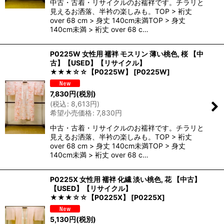
中古・古着・リサイクルのお襦袢です。チラリと
見えるお洒落、半衿の楽しみも。TOP > 裄丈
over 68 cm > 身丈 140cm未満TOP > 身丈
140cm未満 > 裄丈 over 68 c…
P0225W 女性用 襦袢 モスリン 薄い桃色, 桜 【中
古】【USED】【リサイクル】
★★★☆☆【P0225W】
[
P0225W
]
7,830
円
(税別)
(
税込
:
8,613
円
)
希望小売価格
:
7,830
円
中古・古着・リサイクルのお襦袢です。チラリと
見えるお洒落、半衿の楽しみも。TOP > 裄丈
over 68 cm > 身丈 140cm未満TOP > 身丈
140cm未満 > 裄丈 over 68 c…
P0225X 女性用 襦袢 化繊 淡い桃色, 花 【中古】
【USED】【リサイクル】
★★★☆☆【P0225X】
[
P0225X
]
5,130
円
(税別)