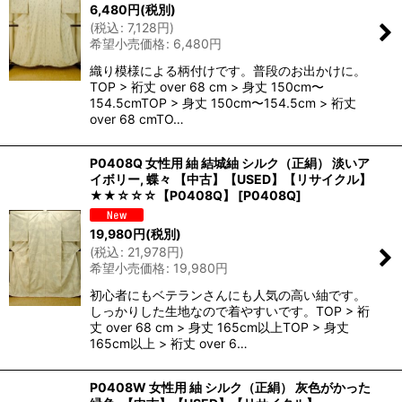
6,480
円
(税別)
(
税込
:
7,128
円
)
希望小売価格
:
6,480
円
織り模様による柄付けです。普段のお出かけに。
TOP > 裄丈 over 68 cm > 身丈 150cm〜
154.5cmTOP > 身丈 150cm〜154.5cm > 裄丈
over 68 cmTO…
P0408Q 女性用 紬 結城紬 シルク（正絹） 淡いア
イボリー, 蝶々 【中古】【USED】【リサイクル】
★★☆☆☆【P0408Q】
[
P0408Q
]
19,980
円
(税別)
(
税込
:
21,978
円
)
希望小売価格
:
19,980
円
初心者にもベテランさんにも人気の高い紬です。
しっかりした生地なので着やすいです。TOP > 裄
丈 over 68 cm > 身丈 165cm以上TOP > 身丈
165cm以上 > 裄丈 over 6…
P0408W 女性用 紬 シルク（正絹） 灰色がかった