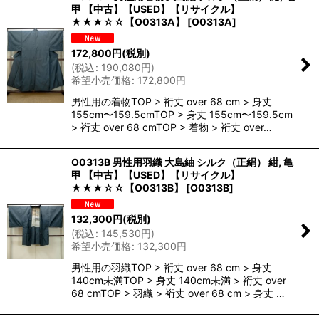
甲 【中古】【USED】【リサイクル】
★★★☆☆【O0313A】
[
O0313A
]
172,800
円
(税別)
(
税込
:
190,080
円
)
希望小売価格
:
172,800
円
男性用の着物TOP > 裄丈 over 68 cm > 身丈
155cm〜159.5cmTOP > 身丈 155cm〜159.5cm
> 裄丈 over 68 cmTOP > 着物 > 裄丈 over…
O0313B 男性用羽織 大島紬 シルク（正絹） 紺, 亀
甲 【中古】【USED】【リサイクル】
★★★☆☆【O0313B】
[
O0313B
]
132,300
円
(税別)
(
税込
:
145,530
円
)
希望小売価格
:
132,300
円
男性用の羽織TOP > 裄丈 over 68 cm > 身丈
140cm未満TOP > 身丈 140cm未満 > 裄丈 over
68 cmTOP > 羽織 > 裄丈 over 68 cm > 身丈 …