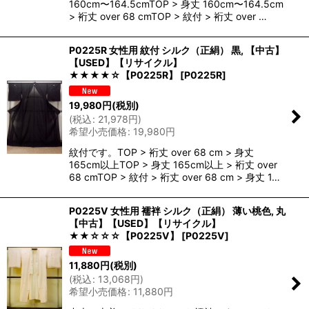
160cm〜164.5cmTOP > 身丈 160cm〜164.5cm
> 裄丈 over 68 cmTOP > 紋付 > 裄丈 over …
P0225R 女性用 紋付 シルク（正絹） 黒, 【中古】
【USED】【リサイクル】
★★★★☆【P0225R】
[
P0225R
]
19,980
円
(税別)
(
税込
:
21,978
円
)
希望小売価格
:
19,980
円
紋付です。TOP > 裄丈 over 68 cm > 身丈
165cm以上TOP > 身丈 165cm以上 > 裄丈 over
68 cmTOP > 紋付 > 裄丈 over 68 cm > 身丈 1…
P0225V 女性用 襦袢 シルク（正絹） 薄い桃色, 丸
【中古】【USED】【リサイクル】
★★☆☆☆【P0225V】
[
P0225V
]
11,880
円
(税別)
(
税込
:
13,068
円
)
希望小売価格
:
11,880
円