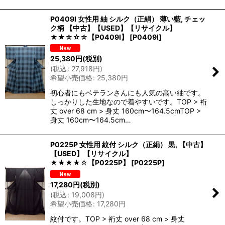
P0409I 女性用 紬 シルク（正絹） 薄い藍, チェッ
ク柄 【中古】【USED】【リサイクル】
★★☆☆☆【P0409I】
[
P0409I
]
25,380
円
(税別)
(
税込
:
27,918
円
)
希望小売価格
:
25,380
円
初心者にもベテランさんにも人気の高い紬です。
しっかりした生地なので着やすいです。TOP > 裄
丈 over 68 cm > 身丈 160cm〜164.5cmTOP >
身丈 160cm〜164.5cm…
P0225P 女性用 紋付 シルク（正絹） 黒, 【中古】
【USED】【リサイクル】
★★★★☆【P0225P】
[
P0225P
]
17,280
円
(税別)
(
税込
:
19,008
円
)
希望小売価格
:
17,280
円
紋付です。TOP > 裄丈 over 68 cm > 身丈