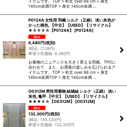
イテムです。TOP > 裄丈 over 68 cm > 身丈
140cm未満TOP > 身丈 140cm未満 …
P0124A 女性用 羽織 シルク（正絹） 淡い灰色が
かった桃色, 【中古】【USED】【リサイクル】
★☆☆☆☆【P0124A】
[
P0124A
]
6,480
円
(税別)
(
税込
:
7,128
円
)
希望小売価格
:
6,480
円
お着物のニュアンスを大きく変える羽織。TPOに
合わせて、また、お洒落の楽しみを広げられるア
イテムです。TOP > 裄丈 over 68 cm > 身丈
140cm未満TOP > 身丈 140cm未満 …
O0312M 男性用着物 結城紬 シルク（正絹） 淡い
灰色, 亀甲 【中古】【USED】【リサイクル】
★★★☆☆【O0312M】
[
O0312M
]
132,300
円
(税別)
(
税込
:
145,530
円
)
希望小売価格
:
132,300
円