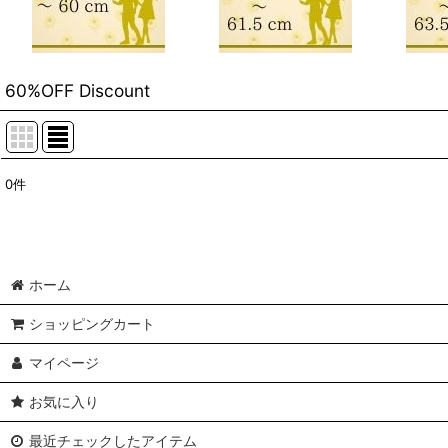
60%OFF Discount
0
件
表示数
:
在庫あり
ホーム
並び順
:
ショッピングカート
マイページ
お気に入り
最近チェックしたアイテム