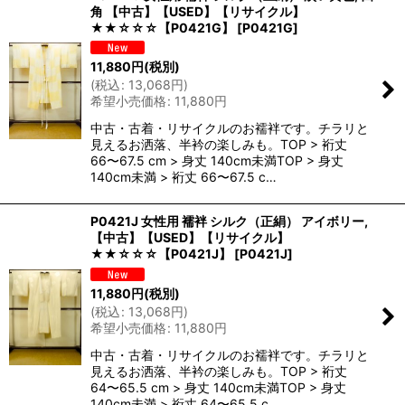
角 【中古】【USED】【リサイクル】
★★☆☆☆【P0421G】
[
P0421G
]
11,880
円
(税別)
(
税込
:
13,068
円
)
希望小売価格
:
11,880
円
中古・古着・リサイクルのお襦袢です。チラリと
見えるお洒落、半衿の楽しみも。TOP > 裄丈
66〜67.5 cm > 身丈 140cm未満TOP > 身丈
140cm未満 > 裄丈 66〜67.5 c…
P0421J 女性用 襦袢 シルク（正絹） アイボリー,
【中古】【USED】【リサイクル】
★★☆☆☆【P0421J】
[
P0421J
]
11,880
円
(税別)
(
税込
:
13,068
円
)
希望小売価格
:
11,880
円
中古・古着・リサイクルのお襦袢です。チラリと
見えるお洒落、半衿の楽しみも。TOP > 裄丈
64〜65.5 cm > 身丈 140cm未満TOP > 身丈
140cm未満 > 裄丈 64〜65.5 c…