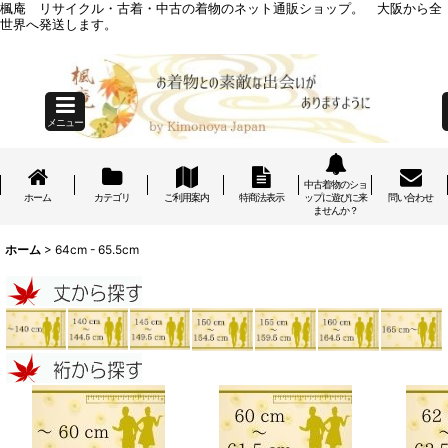
楓庵 リサイクル・古着・中古の着物のネット通販ショップ。 大阪から全
世界へ発送します。
メニュー
中古着物のショ
ホーム
カテゴリ
ご利用案内
特商法表示
ップに遊びに来
問い合わせ
ませんか？
ホーム
>
64cm - 65.5cm