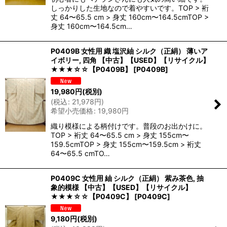
しっかりした生地なので着やすいです。TOP > 裄
丈 64〜65.5 cm > 身丈 160cm〜164.5cmTOP >
身丈 160cm〜164.5cm…
P0409B 女性用 織 塩沢紬 シルク（正絹） 薄いア
イボリー, 四角 【中古】【USED】【リサイクル】
★★★☆☆【P0409B】
[
P0409B
]
19,980
円
(税別)
(
税込
:
21,978
円
)
希望小売価格
:
19,980
円
織り模様による柄付けです。普段のお出かけに。
TOP > 裄丈 64〜65.5 cm > 身丈 155cm〜
159.5cmTOP > 身丈 155cm〜159.5cm > 裄丈
64〜65.5 cmTO…
P0409C 女性用 紬 シルク（正絹） 紫み茶色, 抽
象的模様 【中古】【USED】【リサイクル】
★★★☆☆【P0409C】
[
P0409C
]
9,180
円
(税別)