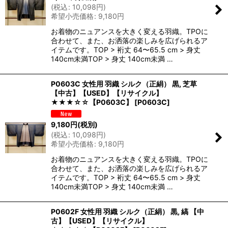
(
税込
:
10,098
円
)
希望小売価格
:
9,180
円
お着物のニュアンスを大きく変える羽織。TPOに
合わせて、また、お洒落の楽しみを広げられるア
イテムです。TOP > 裄丈 64〜65.5 cm > 身丈
140cm未満TOP > 身丈 140cm未満 …
P0603C 女性用 羽織 シルク（正絹） 黒, 芝草
【中古】【USED】【リサイクル】
★★★☆☆【P0603C】
[
P0603C
]
9,180
円
(税別)
(
税込
:
10,098
円
)
希望小売価格
:
9,180
円
お着物のニュアンスを大きく変える羽織。TPOに
合わせて、また、お洒落の楽しみを広げられるア
イテムです。TOP > 裄丈 64〜65.5 cm > 身丈
140cm未満TOP > 身丈 140cm未満 …
P0602F 女性用 羽織 シルク（正絹） 黒, 縞 【中
古】【USED】【リサイクル】