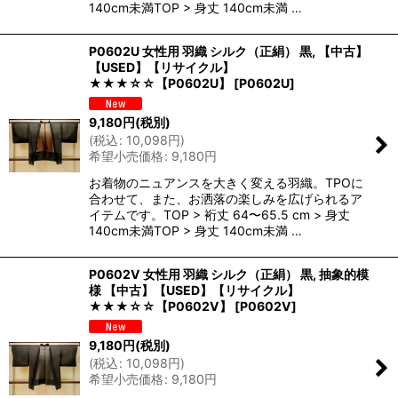
140cm未満TOP > 身丈 140cm未満 …
P0602U 女性用 羽織 シルク（正絹） 黒, 【中古】
【USED】【リサイクル】
★★★☆☆【P0602U】
[
P0602U
]
9,180
円
(税別)
(
税込
:
10,098
円
)
希望小売価格
:
9,180
円
お着物のニュアンスを大きく変える羽織。TPOに
合わせて、また、お洒落の楽しみを広げられるア
イテムです。TOP > 裄丈 64〜65.5 cm > 身丈
140cm未満TOP > 身丈 140cm未満 …
P0602V 女性用 羽織 シルク（正絹） 黒, 抽象的模
様 【中古】【USED】【リサイクル】
★★★☆☆【P0602V】
[
P0602V
]
9,180
円
(税別)
(
税込
:
10,098
円
)
希望小売価格
:
9,180
円