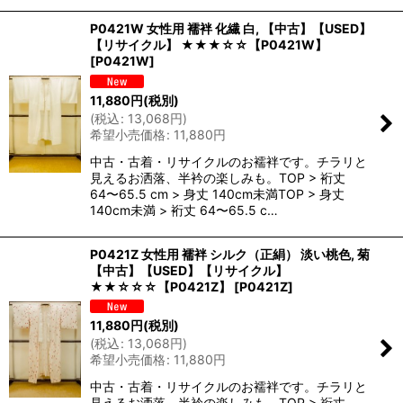
P0421W 女性用 襦袢 化繊 白, 【中古】【USED】
【リサイクル】 ★★★☆☆【P0421W】
[
P0421W
]
11,880
円
(税別)
(
税込
:
13,068
円
)
希望小売価格
:
11,880
円
中古・古着・リサイクルのお襦袢です。チラリと
見えるお洒落、半衿の楽しみも。TOP > 裄丈
64〜65.5 cm > 身丈 140cm未満TOP > 身丈
140cm未満 > 裄丈 64〜65.5 c…
P0421Z 女性用 襦袢 シルク（正絹） 淡い桃色, 菊
【中古】【USED】【リサイクル】
★★☆☆☆【P0421Z】
[
P0421Z
]
11,880
円
(税別)
(
税込
:
13,068
円
)
希望小売価格
:
11,880
円
中古・古着・リサイクルのお襦袢です。チラリと
見えるお洒落、半衿の楽しみも。TOP > 裄丈