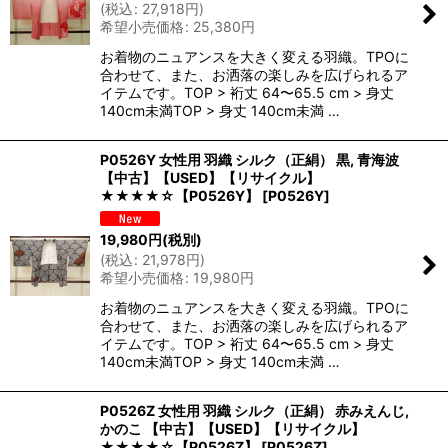
(
税込
:
27,918
円
)
希望小売価格
:
25,380
円
お着物のニュアンスを大きく変える羽織。TPOに
合わせて、また、お洒落の楽しみを広げられるア
イテムです。TOP > 裄丈 64〜65.5 cm > 身丈
140cm未満TOP > 身丈 140cm未満 …
P0526Y 女性用 羽織 シルク（正絹） 黒, 青海波
【中古】【USED】【リサイクル】
★★★★☆【P0526Y】
[
P0526Y
]
19,980
円
(税別)
(
税込
:
21,978
円
)
希望小売価格
:
19,980
円
お着物のニュアンスを大きく変える羽織。TPOに
合わせて、また、お洒落の楽しみを広げられるア
イテムです。TOP > 裄丈 64〜65.5 cm > 身丈
140cm未満TOP > 身丈 140cm未満 …
P0526Z 女性用 羽織 シルク（正絹） 赤みえんじ,
かのこ 【中古】【USED】【リサイクル】
★★★★☆【P0526Z】
[
P0526Z
]