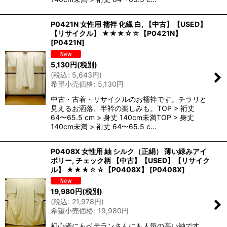
P0421N 女性用 襦袢 化繊 白, 【中古】【USED】
【リサイクル】 ★★★☆☆【P0421N】
[
P0421N
]
5,130
円
(税別)
(
税込
:
5,643
円
)
希望小売価格
:
5,130
円
中古・古着・リサイクルのお襦袢です。チラリと
見えるお洒落、半衿の楽しみも。TOP > 裄丈
64〜65.5 cm > 身丈 140cm未満TOP > 身丈
140cm未満 > 裄丈 64〜65.5 c…
P0408X 女性用 紬 シルク（正絹） 薄い緑みアイ
ボリー, チェック柄 【中古】【USED】【リサイク
ル】 ★★★☆☆【P0408X】
[
P0408X
]
19,980
円
(税別)
(
税込
:
21,978
円
)
希望小売価格
:
19,980
円
初心者にもベテランさんにも人気の高い紬です。