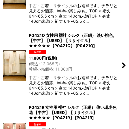
中古・古着・リサイクルのお襦袢です。チラリと
見えるお洒落、半衿の楽しみも。TOP > 裄丈
64〜65.5 cm > 身丈 140cm未満TOP > 身丈
140cm未満 > 裄丈 64〜65.5 c…
P0421Q 女性用 襦袢 シルク（正絹） 淡い桃色,
【中古】【USED】【リサイクル】
★★☆☆☆【P0421Q】
[
P0421Q
]
11,880
円
(税別)
(
税込
:
13,068
円
)
希望小売価格
:
11,880
円
中古・古着・リサイクルのお襦袢です。チラリと
見えるお洒落、半衿の楽しみも。TOP > 裄丈
64〜65.5 cm > 身丈 140cm未満TOP > 身丈
140cm未満 > 裄丈 64〜65.5 c…
P0421R 女性用 襦袢 シルク（正絹） 薄い珊瑚色,
花 【中古】【USED】【リサイクル】
★★★☆☆【P0421R】
[
P0421R
]