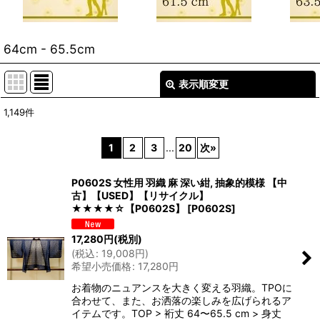
64cm - 65.5cm
表示順変更
閉じる
1,149
件
表示数
:
1
2
3
...
20
次
»
在庫あり
P0602S 女性用 羽織 麻 深い紺, 抽象的模様 【中
並び順
:
古】【USED】【リサイクル】
★★★★☆【P0602S】
[
P0602S
]
絞り込む
17,280
円
(税別)
(
税込
:
19,008
円
)
希望小売価格
:
17,280
円
お着物のニュアンスを大きく変える羽織。TPOに
合わせて、また、お洒落の楽しみを広げられるア
イテムです。TOP > 裄丈 64〜65.5 cm > 身丈