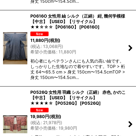
身丈 150cm〜154.5cm…
P0616O 女性用 紬 シルク（正絹） 紺, 幾何学模様
【中古】【USED】【リサイクル】
★★☆☆☆【P0616O】
[
P0616O
]
11,880
円
(税別)
(
税込
:
13,068
円
)
希望小売価格
:
11,880
円
初心者にもベテランさんにも人気の高い紬です。
しっかりした生地なので着やすいです。TOP > 裄
丈 64〜65.5 cm > 身丈 150cm〜154.5cmTOP >
身丈 150cm〜154.5cm…
P0526Q 女性用 羽織 シルク（正絹） 赤色, かのこ
【中古】【USED】【リサイクル】
★★★★☆【P0526Q】
[
P0526Q
]
19,980
円
(税別)
(
税込
:
21,978
円
)
希望小売価格
:
19,980
円