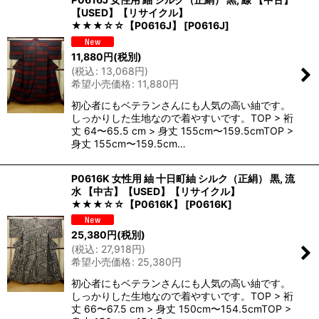
【USED】【リサイクル】
★★★☆☆【P0616J】
[
P0616J
]
11,880
円
(税別)
(
税込
:
13,068
円
)
希望小売価格
:
11,880
円
初心者にもベテランさんにも人気の高い紬です。
しっかりした生地なので着やすいです。TOP > 裄
丈 64〜65.5 cm > 身丈 155cm〜159.5cmTOP >
身丈 155cm〜159.5cm…
P0616K 女性用 紬 十日町紬 シルク（正絹） 黒, 流
水 【中古】【USED】【リサイクル】
★★★☆☆【P0616K】
[
P0616K
]
25,380
円
(税別)
(
税込
:
27,918
円
)
希望小売価格
:
25,380
円
初心者にもベテランさんにも人気の高い紬です。
しっかりした生地なので着やすいです。TOP > 裄
丈 66〜67.5 cm > 身丈 150cm〜154.5cmTOP >