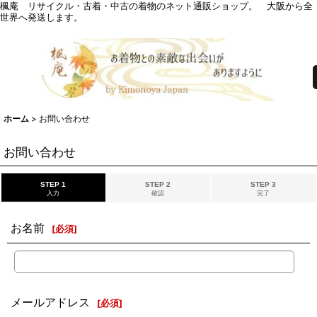
楓庵 リサイクル・古着・中古の着物のネット通販ショップ。 大阪から全
世界へ発送します。
ホーム
>
お問い合わせ
お問い合わせ
STEP 1
STEP 2
STEP 3
入力
確認
完了
お名前
[
必須
]
メールアドレス
[
必須
]